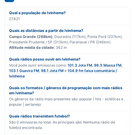
Qual a população de Ivinhema?
27.821
Quais as distâncias a partir de Ivinhema?
Campo Grande (288km)
, Dourados (117km), Ponta Porã (237km),
Presidente Prudente / SP (313km), Paranavaí / PR (246km)
Altitude média da cidade:
362 m
Quais rádios posso ouvir em Ivinhema?
Você pode ouvir emissoras como:
101.3 Jota FM
,
96.5 Massa FM
,
103.1 Guavira FM
,
98.1 Jota FM
e
104.9 fm faixa comunitária /
Ivinhema
Quais os formatos / gêneros de programação com mais rádios
em Ivinhema?
Os gêneros de rádio mais presentes são:
popular | hits - ecléticas
e
popular | sertanejo
Quais rádios transmitem futebol?
São
0
emissoras no total. As principais são:
Nenhuma rádio de
futebol encontrada.