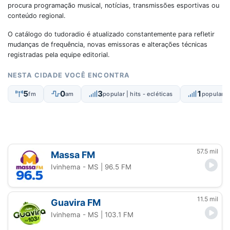
procura programação musical, notícias, transmissões esportivas ou
conteúdo regional.
O catálogo do tudoradio é atualizado constantemente para refletir
mudanças de frequência, novas emissoras e alterações técnicas
registradas pela equipe editorial.
NESTA CIDADE VOCÊ ENCONTRA
5
0
3
1
fm
am
popular | hits - ecléticas
popular |
57.5 mil
Massa FM
Ivinhema - MS
| 96.5 FM
11.5 mil
Guavira FM
Ivinhema - MS
| 103.1 FM