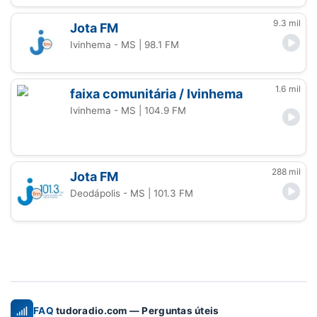
9.3 mil
Jota FM
Ivinhema - MS
| 98.1 FM
1.6 mil
faixa comunitária / Ivinhema
Ivinhema - MS
| 104.9 FM
288 mil
Jota FM
Deodápolis - MS
| 101.3 FM
FAQ
tudoradio.com — Perguntas úteis