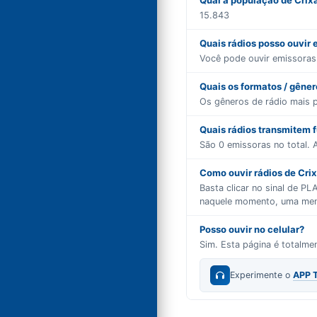
Qual a população de Crix
15.843
Quais rádios posso ouvir 
Você pode ouvir emissora
Quais os formatos / gêne
Os gêneros de rádio mais 
Quais rádios transmitem 
São
0
emissoras no total. A
Como ouvir rádios de Crix
Basta clicar no sinal de P
naquele momento, uma mensa
Posso ouvir no celular?
Sim. Esta página é totalm
Experimente o
APP 