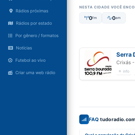
NESTA CIDADE VOCÊ ENC
Rádios próximas
0
0
fm
am
Rádios por estado
Por gênero / formatos
Notícias
Serra
Futebol ao vivo
Crixás 
info
Criar uma web rádio
FAQ
tudoradio.com