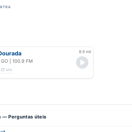
ONTRA
8.6 mil
 Dourada
- GO
| 100.9 FM
site
 — Perguntas úteis