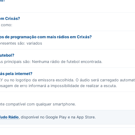
ás?
em Crixás?
s como:
ros de programação com mais rádios em Crixás?
presentes são:
variados
futebol?
s principais são:
Nenhuma rádio de futebol encontrada.
ás pela internet?
LAY ou no logotipo da emissora escolhida. O áudio será carregado autom
gem de erro informará a impossibilidade de realizar a escuta.
ente compatível com qualquer smartphone.
Tudo Rádio
, disponível no Google Play e na App Store.