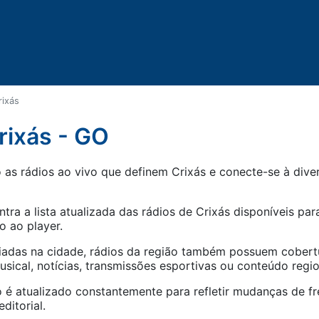
rixás
rixás - GO
as rádios ao vivo que definem Crixás e conecte-se à diver
tra a lista atualizada das rádios de
Crixás
disponíveis para
o ao player.
iadas na cidade, rádios da região também possuem cober
ical, notícias, transmissões esportivas ou conteúdo regio
 é atualizado constantemente para refletir mudanças de fr
ditorial.