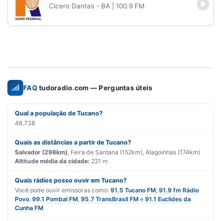
Cícero Dantas - BA
| 100.9 FM
FAQ
tudoradio.com — Perguntas úteis
Qual a população de Tucano?
48.738
Quais as distâncias a partir de Tucano?
Salvador (298km)
, Feira de Santana (152km), Alagoinhas (174km)
Altitude média da cidade:
221 m
Quais rádios posso ouvir em Tucano?
Você pode ouvir emissoras como:
91.5 Tucano FM
,
91.9 fm Rádio
Povo
,
99.1 Pombal FM
,
95.7 TransBrasil FM
e
91.1 Euclides da
Cunha FM