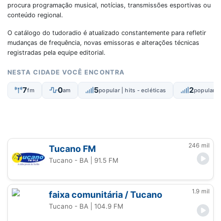
procura programação musical, notícias, transmissões esportivas ou
conteúdo regional.
O catálogo do tudoradio é atualizado constantemente para refletir
mudanças de frequência, novas emissoras e alterações técnicas
registradas pela equipe editorial.
NESTA CIDADE VOCÊ ENCONTRA
7
0
5
2
fm
am
popular | hits - ecléticas
popular |
246 mil
Tucano FM
Tucano - BA
| 91.5 FM
1.9 mil
faixa comunitária / Tucano
Tucano - BA
| 104.9 FM