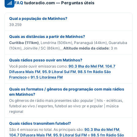
FAQ
tudoradio.com — Perguntas úteis
Qual a população de Matinhos?
39.259
Quais as distâncias a partir de Matinhos?
Curitiba (111km)
, Londrina (506km), Paranaguá (44km), Guaratuba
(10km), Joinville / SC (86km), ,
Altitude média da cidade:
3 m
Quais rádios posso ouvir em Matinhos?
Você pode ouvir emissoras como:
90.3 Ilha do Mel FM
,
104.7
Difusora Mais FM
,
95.9 Litoral Sul FM
,
98.5 fm Rádio São
Francisco
e
91.5 Litorânea FM
Quais os formatos / gêneros de programação com mais rádios
em Matinhos?
Os gêneros de rádio mais presentes são:
popular | hits - ecléticas
,
futebol ao vivo / esportes
,
futebol ao vivo: pr
e
popular | música
regional
Quais rádios transmitem futebol?
São
4
emissoras no total. As principais são:
90.3 Ilha do Mel FM
,
104.7 Difusora Mais FM
,
95.9 Litoral Sul FM
e
98.5 fm Rádio São