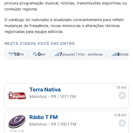
procura programação musical, notícias, transmissões esportivas ou
conteúdo regional.
O catálogo do tudoradio é atualizado constantemente para refletir
mudanças de frequência, novas emissoras e alterações técnicas
registradas pela equipe editorial.
NESTA CIDADE VOCÊ ENCONTRA
10
0
7
4
fm
am
popular | hits - ecléticas
futebol 
15 mil
Terra Nativa
Matinhos - PR
| 107.1 FM
11.8 mil
Rádio T FM
Matinhos - PR
| 100.1 FM