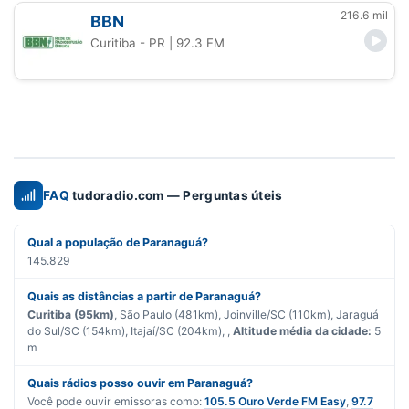
216.6 mil
BBN
Curitiba - PR
| 92.3 FM
FAQ
tudoradio.com — Perguntas úteis
Qual a população de Paranaguá?
145.829
Quais as distâncias a partir de Paranaguá?
Curitiba (95km)
, São Paulo (481km), Joinville/SC (110km), Jaraguá
do Sul/SC (154km), Itajaí/SC (204km), ,
Altitude média da cidade:
5
m
Quais rádios posso ouvir em Paranaguá?
Você pode ouvir emissoras como:
105.5 Ouro Verde FM Easy
,
97.7