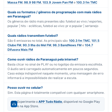
Massa FM
,
98.9 98 FM
,
103.9 Jovem Pan FM
e
100.3 fm TMC
Quais os formatos / gêneros de programação com mais rádios
em Paranaguá?
Os gêneros de rádio mais presentes são:
futebol ao vivo / esportes
,
popular | hits - ecléticas
,
futebol ao vivo: pr
e
popular | sertanejo
Quais rádios transmitem futebol?
São
6
emissoras no total. As principais são:
100.3 fm TMC
,
101.5
Clube FM
,
90.3 Ilha do Mel FM
,
96.3 BandNews FM
e
104.7
Difusora Mais FM
Como ouvir rádios de Paranaguá pela internet?
Basta clicar no sinal de PLAY ou no logotipo da emissora escolhida.
O áudio será carregado automaticamente em poucos segundos.
Caso esteja indisponível naquele momento, uma mensagem de erro
informará a impossibilidade de realizar a escuta.
Posso ouvir no celular?
Sim. Esta página é totalmente compatível com qualquer smartphone.
Experimente o
APP Tudo Rádio
, disponível no Google Play
e na App Store.