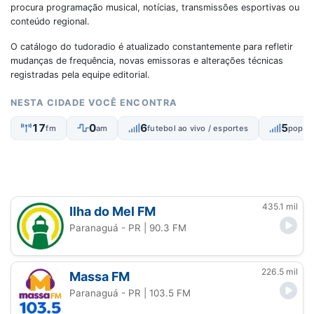
procura programação musical, notícias, transmissões esportivas ou
conteúdo regional.
O catálogo do tudoradio é atualizado constantemente para refletir
mudanças de frequência, novas emissoras e alterações técnicas
registradas pela equipe editorial.
NESTA CIDADE VOCÊ ENCONTRA
17
0
6
5
fm
am
futebol ao vivo / esportes
popular
435.1 mil
Ilha do Mel FM
Paranaguá - PR
| 90.3 FM
226.5 mil
Massa FM
Paranaguá - PR
| 103.5 FM