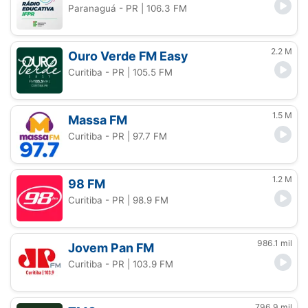
Paranaguá - PR
| 106.3 FM
2.2 M
Ouro Verde FM Easy
Curitiba - PR
| 105.5 FM
1.5 M
Massa FM
Curitiba - PR
| 97.7 FM
1.2 M
98 FM
Curitiba - PR
| 98.9 FM
986.1 mil
Jovem Pan FM
Curitiba - PR
| 103.9 FM
796.9 mil