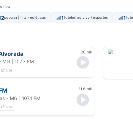
ONTRA
2
1
1
popular | hits - ecléticas
futebol ao vivo / esportes
fut
20 mil
Alvorada
 - MG
| 107.7 FM
site
11.6 mil
 FM
ras - MG
| 107.1 FM
site