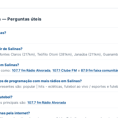
 — Perguntas úteis
nas?
ir de Salinas?
Montes Claros (217km), Teófilo Otoni (281km), Janaúba (211km), Guanambi
em Salinas?
s como:
107.7 fm Rádio Alvorada
,
107.1 Clube FM
e
87.9 fm faixa comunitár
ros de programação com mais rádios em Salinas?
presentes são:
popular | hits - ecléticas
,
futebol ao vivo / esportes
e
fute
futebol?
s principais são:
107.7 fm Rádio Alvorada
nas pela internet?