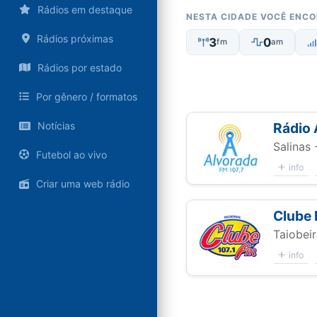
Rádios em destaque
NESTA CIDADE VOCÊ ENC
Rádios próximas
3
0
fm
am
Rádios por estado
Por gênero / formatos
Notícias
Rádio 
Salinas
Futebol ao vivo
info
Criar uma web rádio
Clube
Taiobei
info