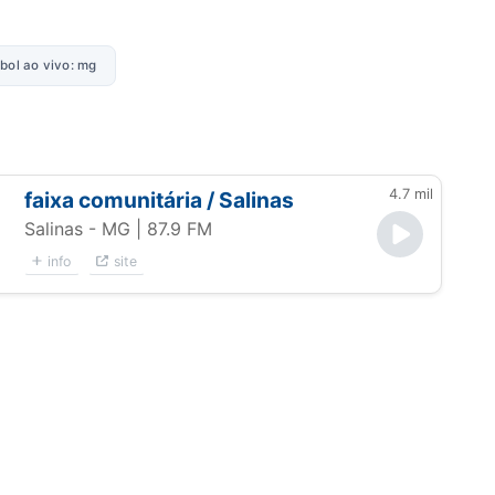
ebol ao vivo: mg
4.7 mil
faixa comunitária / Salinas
Salinas - MG
| 87.9 FM
info
site