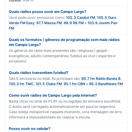
cidade:
956 m
Quais rádios posso ouvir em Campo Largo?
Você pode ouvir emissoras como:
102.3 Caiobá FM
,
105.5 Ouro
Verde FM Easy
,
97.7 Massa FM
,
98.9 98 FM
e
103.9 Jovem Pan
FM
Quais os formatos / gêneros de programação com mais rádios
em Campo Largo?
Os gêneros de rádio mais presentes são:
religiosas | gospel -
evangélicas
,
adulto contemporâneo
,
futebol ao vivo / esportes
e
jornalismo
Quais rádios transmitem futebol?
São
6
emissoras no total. As principais são:
89.7 fm Rádio Banda B
,
100.3 fm TMC
,
101.5 Clube FM
,
95.1 fm CBN
e
96.3 BandNews FM
Como ouvir rádios de Campo Largo pela internet?
Basta clicar no sinal de PLAY ou no logotipo da emissora escolhida.
O áudio será carregado automaticamente em poucos segundos.
Caso esteja indisponível naquele momento, uma mensagem de erro
informará a impossibilidade de realizar a escuta.
Posso ouvir no celular?