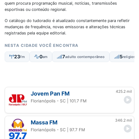
quem procura programação musical, notícias, transmissões
esportivas ou conteúdo regional.
O catálogo do tudoradio é atualizado constantemente para refletir
mudanças de frequência, novas emissoras e alterações técnicas
registradas pela equipe editorial.
NESTA CIDADE VOCÊ ENCONTRA
23
0
7
5
fm
am
adulto contemporâneo
religiosa
425.2 mil
Jovem Pan FM
Florianópolis - SC
| 101.7 FM
346.2 mil
Massa FM
Florianópolis - SC
| 97.7 FM