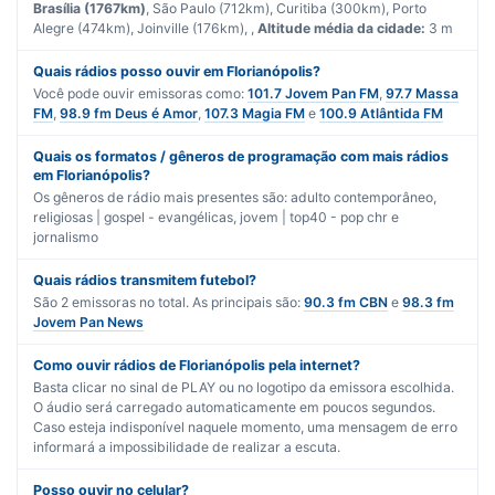
Brasília (1767km)
, São Paulo (712km), Curitiba (300km), Porto
Alegre (474km), Joinville (176km), ,
Altitude média da cidade:
3 m
Quais rádios posso ouvir em Florianópolis?
Você pode ouvir emissoras como:
101.7 Jovem Pan FM
,
97.7 Massa
FM
,
98.9 fm Deus é Amor
,
107.3 Magia FM
e
100.9 Atlântida FM
Quais os formatos / gêneros de programação com mais rádios
em Florianópolis?
Os gêneros de rádio mais presentes são:
adulto contemporâneo
,
religiosas | gospel - evangélicas
,
jovem | top40 - pop chr
e
jornalismo
Quais rádios transmitem futebol?
São
2
emissoras no total. As principais são:
90.3 fm CBN
e
98.3 fm
Jovem Pan News
Como ouvir rádios de Florianópolis pela internet?
Basta clicar no sinal de PLAY ou no logotipo da emissora escolhida.
O áudio será carregado automaticamente em poucos segundos.
Caso esteja indisponível naquele momento, uma mensagem de erro
informará a impossibilidade de realizar a escuta.
Posso ouvir no celular?