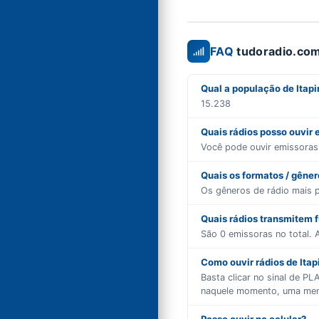
FAQ
tudoradio.com
Qual a população de Itap
15.238
Quais rádios posso ouvir 
Você pode ouvir emissora
Quais os formatos / gêne
Os gêneros de rádio mais 
Quais rádios transmitem 
São
0
emissoras no total. A
Como ouvir rádios de Itap
Basta clicar no sinal de P
naquele momento, uma mensa