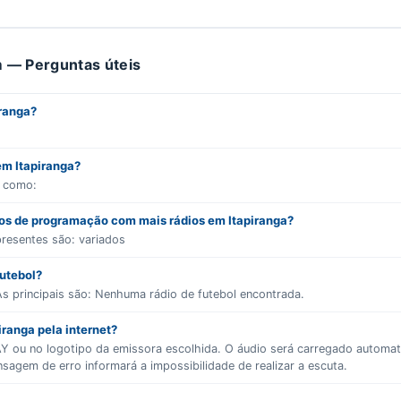
 — Perguntas úteis
iranga?
em Itapiranga?
s como:
ros de programação com mais rádios em Itapiranga?
presentes são:
variados
futebol?
s principais são:
Nenhuma rádio de futebol encontrada.
iranga pela internet?
LAY ou no logotipo da emissora escolhida. O áudio será carregado autom
gem de erro informará a impossibilidade de realizar a escuta.