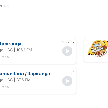
ONTRA
107.2 mil
Itapiranga
ga - SC
| 105.1 FM
site
84
comunitária / Itapiranga
ga - SC
| 87.5 FM
site