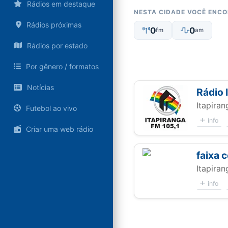
Rádios em destaque
NESTA CIDADE VOCÊ ENC
Rádios próximas
0
0
fm
am
Rádios por estado
Por gênero / formatos
Notícias
Rádio 
Itapiran
Futebol ao vivo
info
Criar uma web rádio
faixa 
Itapiran
info