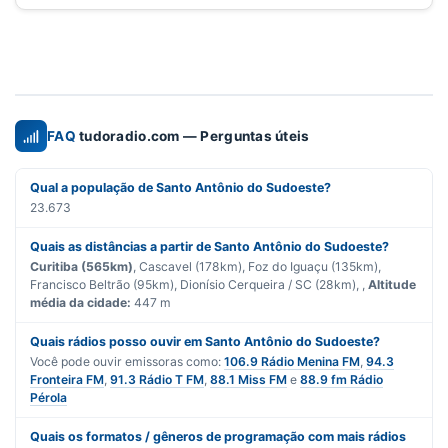
FAQ
tudoradio.com — Perguntas úteis
Qual a população de Santo Antônio do Sudoeste?
23.673
Quais as distâncias a partir de Santo Antônio do Sudoeste?
Curitiba (565km)
, Cascavel (178km), Foz do Iguaçu (135km),
Francisco Beltrão (95km), Dionísio Cerqueira / SC (28km), ,
Altitude
média da cidade:
447 m
Quais rádios posso ouvir em Santo Antônio do Sudoeste?
Você pode ouvir emissoras como:
106.9 Rádio Menina FM
,
94.3
Fronteira FM
,
91.3 Rádio T FM
,
88.1 Miss FM
e
88.9 fm Rádio
Pérola
Quais os formatos / gêneros de programação com mais rádios