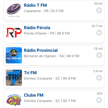
55 mil
Rádio T FM
Capanema - PR
| 91.3 FM
20.7 mil
Rádio Pérola
Pérola d'Oeste - PR
| 88.9 FM
7.6 mil
Rádio Provincial
Bernardo de Irigoyen - RA
| 96.9 FM
2.9 mil
Tri FM
Dionísio Cerqueira - SC
| 94.9 FM
624
Clube FM
Dionísio Cerqueira - SC
| 93.7 FM