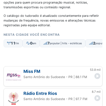
opções para quem procura programação musical, notícias,
transmissões esportivas ou conteúdo regional.
O catálogo do tudoradio é atualizado constantemente para refletir
mudanças de frequência, novas emissoras e alterações técnicas
registradas pela equipe editorial.
NESTA CIDADE VOCÊ ENCONTRA
11
0
7
2
fm
am
popular | hits - ecléticas
popular 
53.8 mil
Miss FM
Santo Antônio do Sudoeste - PR
| 88.1 FM
8.7 mil
Rádio Entre Rios
Santo Antônio do Sudoeste - PR
| 97.7 FM