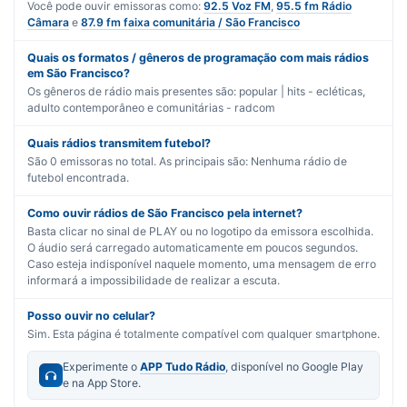
Você pode ouvir emissoras como:
92.5 Voz FM
,
95.5 fm Rádio
Câmara
e
87.9 fm faixa comunitária / São Francisco
Quais os formatos / gêneros de programação com mais rádios
em São Francisco?
Os gêneros de rádio mais presentes são:
popular | hits - ecléticas
,
adulto contemporâneo
e
comunitárias - radcom
Quais rádios transmitem futebol?
São
0
emissoras no total. As principais são:
Nenhuma rádio de
futebol encontrada.
Como ouvir rádios de São Francisco pela internet?
Basta clicar no sinal de PLAY ou no logotipo da emissora escolhida.
O áudio será carregado automaticamente em poucos segundos.
Caso esteja indisponível naquele momento, uma mensagem de erro
informará a impossibilidade de realizar a escuta.
Posso ouvir no celular?
Sim. Esta página é totalmente compatível com qualquer smartphone.
Experimente o
APP Tudo Rádio
, disponível no Google Play
e na App Store.