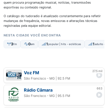
quem procura programação musical, notícias, transmissões
esportivas ou conteúdo regional.
O catálogo do tudoradio é atualizado constantemente para refletir
mudanças de frequência, novas emissoras e alterações técnicas
registradas pela equipe editorial.
NESTA CIDADE VOCÊ ENCONTRA
3
0
1
1
fm
am
popular | hits - ecléticas
adulto c
27.5 mil
Voz FM
São Francisco - MG
| 92.5 FM
663
Rádio Câmara
São Francisco - MG
| 95.5 FM