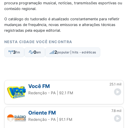
procura programação musical, notícias, transmissões esportivas ou
conteúdo regional.
O catálogo do tudoradio é atualizado constantemente para refletir
mudanças de frequência, novas emissoras e alterações técnicas
registradas pela equipe editorial.
NESTA CIDADE VOCÊ ENCONTRA
3
0
2
fm
am
popular | hits - ecléticas
25.1 mil
Você FM
Redenção - PA
| 92.1 FM
7.8 mil
Oriente FM
Redenção - PA
| 91.1 FM