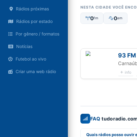
NESTA CIDADE VOCÊ ENC
Rádios próximas
0
0
fm
am
Rádios por estado
Por gênero / formatos
Notícias
93 FM
Futebol ao vivo
Carnaúb
Criar uma web rádio
info
FAQ
tudoradio.com
Quais rádios posso ouvir