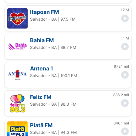
1.2 M
Itapoan FM
Salvador - BA
| 97.5 FM
1.1 M
Bahia FM
Salvador - BA
| 88.7 FM
972.1 mil
Antena 1
Salvador - BA
| 100.1 FM
886.2 mil
Feliz FM
Salvador - BA
| 98.3 FM
846.1 mil
Piatã FM
Salvador - BA
| 94.3 FM