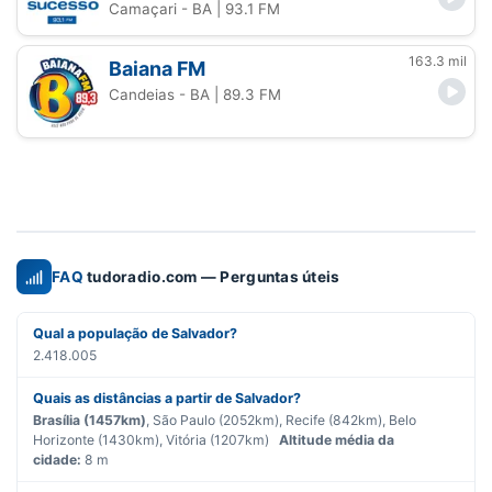
Camaçari - BA
| 93.1 FM
163.3 mil
Baiana FM
Candeias - BA
| 89.3 FM
FAQ
tudoradio.com — Perguntas úteis
Qual a população de Salvador?
2.418.005
Quais as distâncias a partir de Salvador?
Brasília (1457km)
, São Paulo (2052km), Recife (842km), Belo
Horizonte (1430km), Vitória (1207km)
Altitude média da
cidade:
8 m