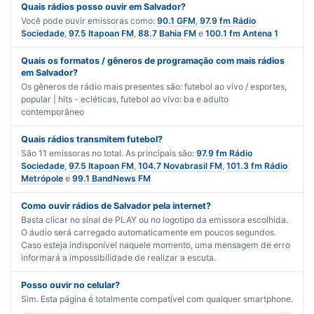
Quais rádios posso ouvir em Salvador?
Você pode ouvir emissoras como:
90.1 GFM
,
97.9 fm Rádio
Sociedade
,
97.5 Itapoan FM
,
88.7 Bahia FM
e
100.1 fm Antena 1
Quais os formatos / gêneros de programação com mais rádios
em Salvador?
Os gêneros de rádio mais presentes são:
futebol ao vivo / esportes
,
popular | hits - ecléticas
,
futebol ao vivo: ba
e
adulto
contemporâneo
Quais rádios transmitem futebol?
São
11
emissoras no total. As principais são:
97.9 fm Rádio
Sociedade
,
97.5 Itapoan FM
,
104.7 Novabrasil FM
,
101.3 fm Rádio
Metrópole
e
99.1 BandNews FM
Como ouvir rádios de Salvador pela internet?
Basta clicar no sinal de PLAY ou no logotipo da emissora escolhida.
O áudio será carregado automaticamente em poucos segundos.
Caso esteja indisponível naquele momento, uma mensagem de erro
informará a impossibilidade de realizar a escuta.
Posso ouvir no celular?
Sim. Esta página é totalmente compatível com qualquer smartphone.