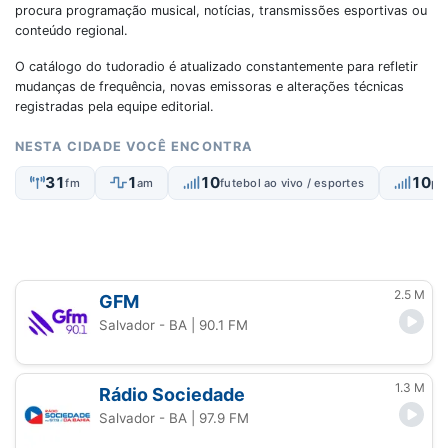
procura programação musical, notícias, transmissões esportivas ou
conteúdo regional.
O catálogo do tudoradio é atualizado constantemente para refletir
mudanças de frequência, novas emissoras e alterações técnicas
registradas pela equipe editorial.
NESTA CIDADE VOCÊ ENCONTRA
31
1
10
10
fm
am
futebol ao vivo / esportes
pop
2.5 M
GFM
Salvador - BA
| 90.1 FM
1.3 M
Rádio Sociedade
Salvador - BA
| 97.9 FM