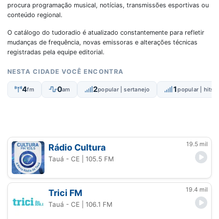
procura programação musical, notícias, transmissões esportivas ou
conteúdo regional.
O catálogo do tudoradio é atualizado constantemente para refletir
mudanças de frequência, novas emissoras e alterações técnicas
registradas pela equipe editorial.
NESTA CIDADE VOCÊ ENCONTRA
4
0
2
1
fm
am
popular | sertanejo
popular | hits -
19.5 mil
Rádio Cultura
Tauá - CE
| 105.5 FM
19.4 mil
Trici FM
Tauá - CE
| 106.1 FM