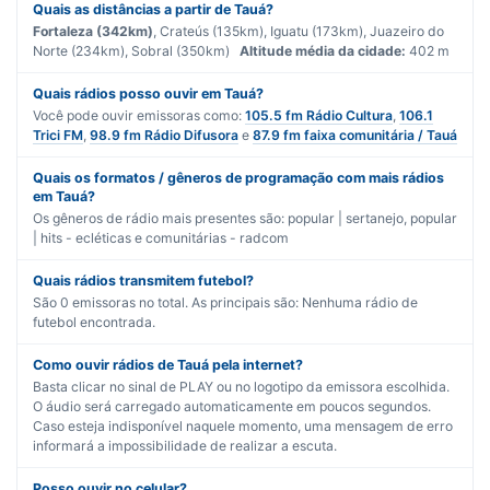
Quais as distâncias a partir de Tauá?
Fortaleza (342km)
, Crateús (135km), Iguatu (173km), Juazeiro do
Norte (234km), Sobral (350km)
Altitude média da cidade:
402 m
Quais rádios posso ouvir em Tauá?
Você pode ouvir emissoras como:
105.5 fm Rádio Cultura
,
106.1
Trici FM
,
98.9 fm Rádio Difusora
e
87.9 fm faixa comunitária / Tauá
Quais os formatos / gêneros de programação com mais rádios
em Tauá?
Os gêneros de rádio mais presentes são:
popular | sertanejo
,
popular
| hits - ecléticas
e
comunitárias - radcom
Quais rádios transmitem futebol?
São
0
emissoras no total. As principais são:
Nenhuma rádio de
futebol encontrada.
Como ouvir rádios de Tauá pela internet?
Basta clicar no sinal de PLAY ou no logotipo da emissora escolhida.
O áudio será carregado automaticamente em poucos segundos.
Caso esteja indisponível naquele momento, uma mensagem de erro
informará a impossibilidade de realizar a escuta.
Posso ouvir no celular?