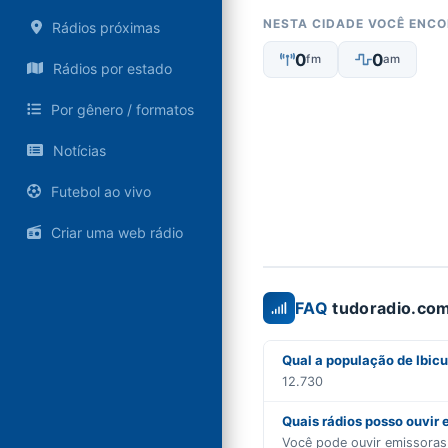
NESTA CIDADE VOCÊ ENC
Rádios próximas
0
0
fm
am
Rádios por estado
Por gênero / formatos
Notícias
Futebol ao vivo
Criar uma web rádio
FAQ
tudoradio.com
Qual a população de Ibicu
12.730
Quais rádios posso ouvir 
Você pode ouvir emissora