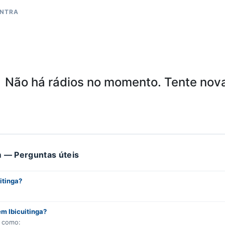
ONTRA
Não há rádios no momento. Tente nov
 — Perguntas úteis
itinga?
em Ibicuitinga?
s como: