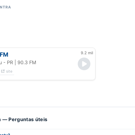
ONTRA
9.2 mil
 FM
u - PR
| 90.3 FM
site
 — Perguntas úteis