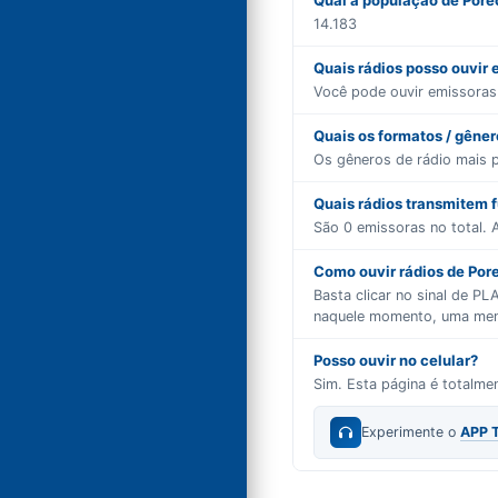
Qual a população de Pore
14.183
Quais rádios posso ouvir
Você pode ouvir emissora
Quais os formatos / gêne
Os gêneros de rádio mais 
Quais rádios transmitem 
São
0
emissoras no total. A
Como ouvir rádios de Pore
Basta clicar no sinal de P
naquele momento, uma mensa
Posso ouvir no celular?
Sim. Esta página é totalm
Experimente o
APP 