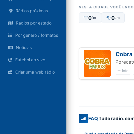
NESTA CIDADE VOCÊ ENC
Rádios próximas
0
0
fm
am
Rádios por estado
Por gênero / formatos
Notícias
Cobra
Futebol ao vivo
Porecat
info
Criar uma web rádio
FAQ
tudoradio.com