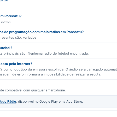
catu?
 em Porecatu?
s como:
ros de programação com mais rádios em Porecatu?
presentes são:
variados
futebol?
s principais são:
Nenhuma rádio de futebol encontrada.
catu pela internet?
LAY ou no logotipo da emissora escolhida. O áudio será carregado autom
gem de erro informará a impossibilidade de realizar a escuta.
ente compatível com qualquer smartphone.
Tudo Rádio
, disponível no Google Play e na App Store.