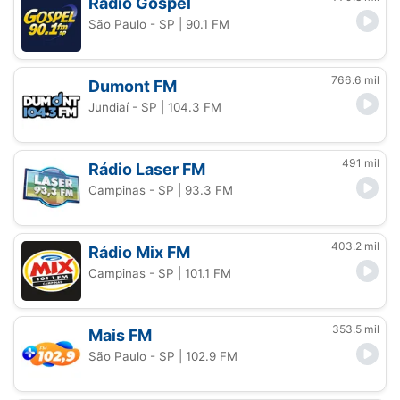
Rádio Gospel
São Paulo - SP
| 90.1 FM
766.6 mil
Dumont FM
Jundiaí - SP
| 104.3 FM
491 mil
Rádio Laser FM
Campinas - SP
| 93.3 FM
403.2 mil
Rádio Mix FM
Campinas - SP
| 101.1 FM
353.5 mil
Mais FM
São Paulo - SP
| 102.9 FM