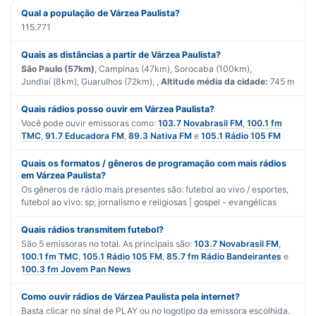
Qual a população de Várzea Paulista?
115.771
Quais as distâncias a partir de Várzea Paulista?
São Paulo (57km)
, Campinas (47km), Sorocaba (100km),
Jundiaí (8km), Guarulhos (72km), ,
Altitude média da cidade:
745 m
Quais rádios posso ouvir em Várzea Paulista?
Você pode ouvir emissoras como:
103.7 Novabrasil FM
,
100.1 fm
TMC
,
91.7 Educadora FM
,
89.3 Nativa FM
e
105.1 Rádio 105 FM
Quais os formatos / gêneros de programação com mais rádios
em Várzea Paulista?
Os gêneros de rádio mais presentes são:
futebol ao vivo / esportes
,
futebol ao vivo: sp
,
jornalismo
e
religiosas | gospel - evangélicas
Quais rádios transmitem futebol?
São
5
emissoras no total. As principais são:
103.7 Novabrasil FM
,
100.1 fm TMC
,
105.1 Rádio 105 FM
,
85.7 fm Rádio Bandeirantes
e
100.3 fm Jovem Pan News
Como ouvir rádios de Várzea Paulista pela internet?
Basta clicar no sinal de PLAY ou no logotipo da emissora escolhida.