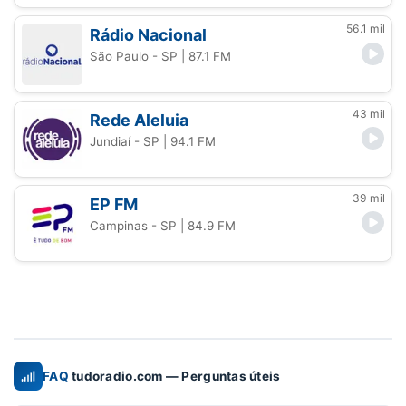
56.1 mil
Rádio Nacional
São Paulo - SP
| 87.1 FM
43 mil
Rede Aleluia
Jundiaí - SP
| 94.1 FM
39 mil
EP FM
Campinas - SP
| 84.9 FM
FAQ
tudoradio.com — Perguntas úteis