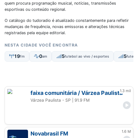
quem procura programação musical, notícias, transmissões
esportivas ou conteúdo regional.
O catálogo do tudoradio é atualizado constantemente para refletir
mudanças de frequência, novas emissoras e alterações técnicas
registradas pela equipe editorial.
NESTA CIDADE VOCÊ ENCONTRA
19
0
5
5
fm
am
futebol ao vivo / esportes
futebo
1.3 mil
faixa comunitária / Várzea Paulista
Várzea Paulista - SP
| 91.9 FM
1.6 M
Novabrasil FM