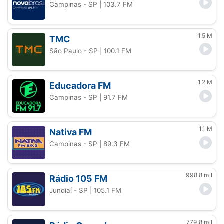
Campinas - SP
| 103.7 FM
1.5 M
TMC
São Paulo - SP
| 100.1 FM
1.2 M
Educadora FM
Campinas - SP
| 91.7 FM
1.1 M
Nativa FM
Campinas - SP
| 89.3 FM
998.8 mil
Rádio 105 FM
Jundiaí - SP
| 105.1 FM
779.8 mil