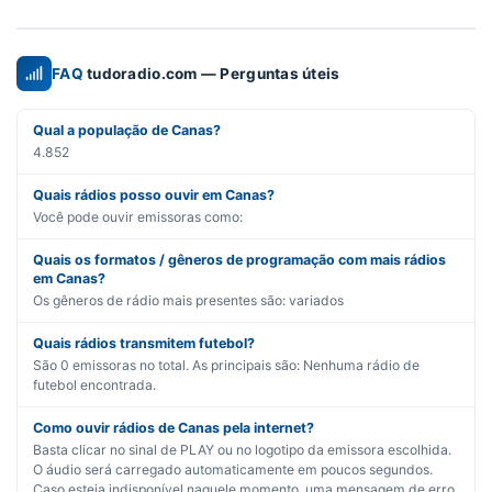
FAQ
tudoradio.com — Perguntas úteis
Qual a população de Canas?
4.852
Quais rádios posso ouvir em Canas?
Você pode ouvir emissoras como:
Quais os formatos / gêneros de programação com mais rádios
em Canas?
Os gêneros de rádio mais presentes são:
variados
Quais rádios transmitem futebol?
São
0
emissoras no total. As principais são:
Nenhuma rádio de
futebol encontrada.
Como ouvir rádios de Canas pela internet?
Basta clicar no sinal de PLAY ou no logotipo da emissora escolhida.
O áudio será carregado automaticamente em poucos segundos.
Caso esteja indisponível naquele momento, uma mensagem de erro