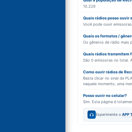
Qual a população de Recr
10.229
Quais rádios posso ouvir
Você pode ouvir emissora
Quais os formatos / gêne
Os gêneros de rádio mais 
Quais rádios transmitem 
São
0
emissoras no total. A
Como ouvir rádios de Recr
Basta clicar no sinal de P
naquele momento, uma mensa
Posso ouvir no celular?
Sim. Esta página é totalm
Experimente o
APP 