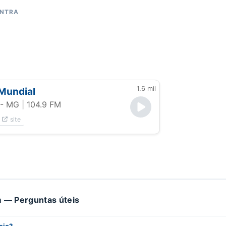
ONTRA
1.6 mil
Mundial
 - MG
| 104.9 FM
site
 — Perguntas úteis