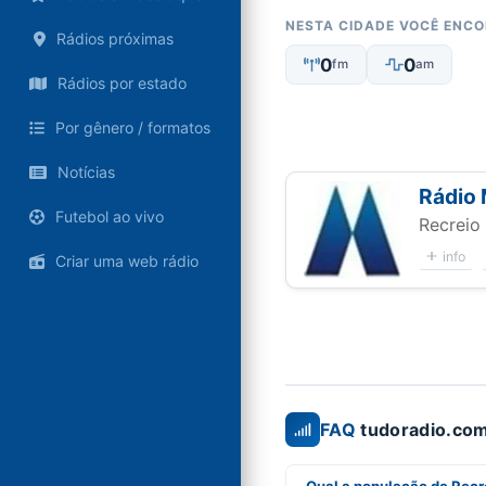
NESTA CIDADE VOCÊ ENC
Rádios próximas
0
0
fm
am
Rádios por estado
Por gênero / formatos
Notícias
Rádio 
Futebol ao vivo
Recreio
info
Criar uma web rádio
FAQ
tudoradio.com