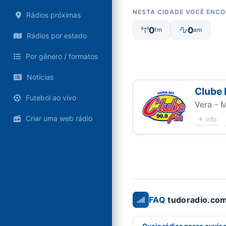
NESTA CIDADE VOCÊ ENC
Rádios próximas
0
0
fm
am
Rádios por estado
Por gênero / formatos
Notícias
Clube
Futebol ao vivo
Vera - 
Criar uma web rádio
info
FAQ
tudoradio.com