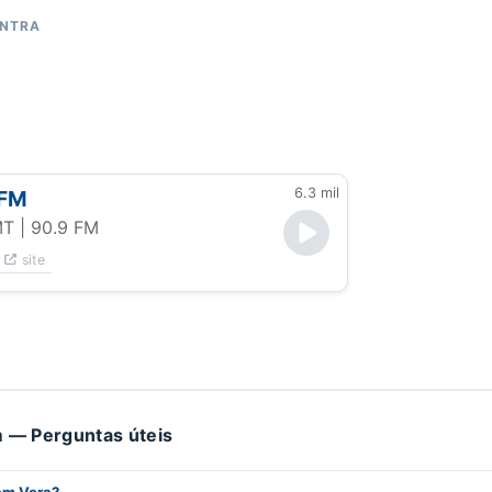
ONTRA
6.3 mil
 FM
MT
| 90.9 FM
site
 — Perguntas úteis