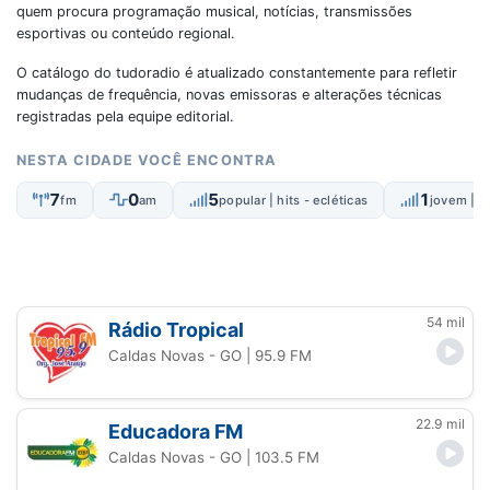
quem procura programação musical, notícias, transmissões
esportivas ou conteúdo regional.
O catálogo do tudoradio é atualizado constantemente para refletir
mudanças de frequência, novas emissoras e alterações técnicas
registradas pela equipe editorial.
NESTA CIDADE VOCÊ ENCONTRA
7
0
5
1
fm
am
popular | hits - ecléticas
jovem | t
54 mil
Rádio Tropical
Caldas Novas - GO
| 95.9 FM
22.9 mil
Educadora FM
Caldas Novas - GO
| 103.5 FM