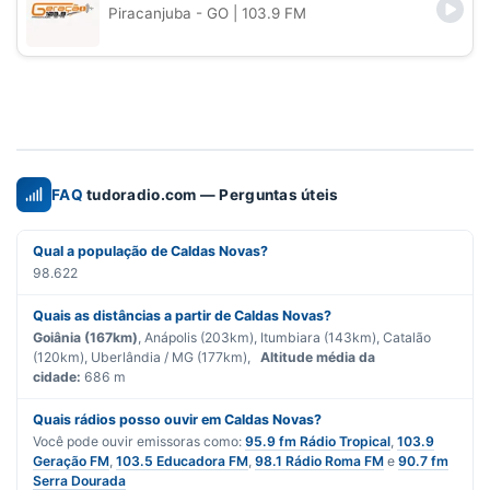
Piracanjuba - GO
| 103.9 FM
FAQ
tudoradio.com — Perguntas úteis
Qual a população de Caldas Novas?
98.622
Quais as distâncias a partir de Caldas Novas?
Goiânia (167km)
, Anápolis (203km), Itumbiara (143km), Catalão
(120km), Uberlândia / MG (177km),
Altitude média da
cidade:
686 m
Quais rádios posso ouvir em Caldas Novas?
Você pode ouvir emissoras como:
95.9 fm Rádio Tropical
,
103.9
Geração FM
,
103.5 Educadora FM
,
98.1 Rádio Roma FM
e
90.7 fm
Serra Dourada