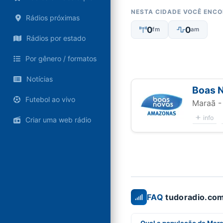
NESTA CIDADE VOCÊ ENC
Rádios próximas
0
0
fm
am
Rádios por estado
Por gênero / formatos
Notícias
Boas 
Futebol ao vivo
Maraã 
info
Criar uma web rádio
FAQ
tudoradio.com