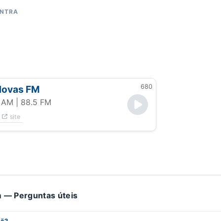
ONTRA
680
Novas FM
- AM
| 88.5 FM
site
 — Perguntas úteis