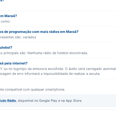
aã?
 em Maraã?
s como:
ros de programação com mais rádios em Maraã?
presentes são:
variados
futebol?
s principais são:
Nenhuma rádio de futebol encontrada.
ã pela internet?
LAY ou no logotipo da emissora escolhida. O áudio será carregado autom
gem de erro informará a impossibilidade de realizar a escuta.
ente compatível com qualquer smartphone.
Tudo Rádio
, disponível no Google Play e na App Store.