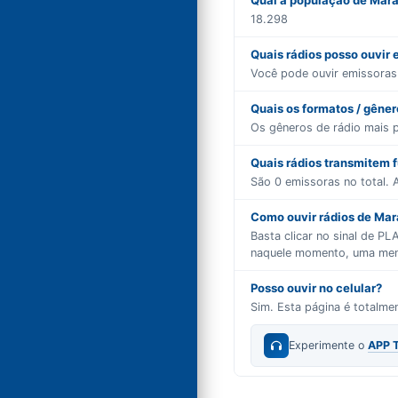
Qual a população de Mar
18.298
Quais rádios posso ouvir
Você pode ouvir emissora
Quais os formatos / gêne
Os gêneros de rádio mais 
Quais rádios transmitem 
São
0
emissoras no total. A
Como ouvir rádios de Mara
Basta clicar no sinal de P
naquele momento, uma mensa
Posso ouvir no celular?
Sim. Esta página é totalm
Experimente o
APP 