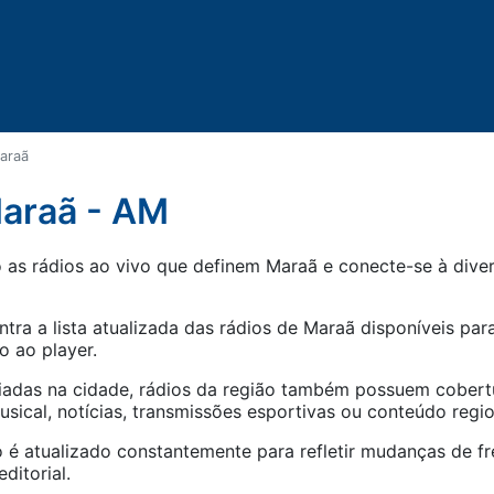
araã
Maraã - AM
as rádios ao vivo que definem Maraã e conecte-se à divers
tra a lista atualizada das rádios de
Maraã
disponíveis para
o ao player.
iadas na cidade, rádios da região também possuem cober
ical, notícias, transmissões esportivas ou conteúdo regio
 é atualizado constantemente para refletir mudanças de fr
ditorial.