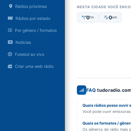
Rádios próximas
NESTA CIDADE VOCÊ ENC
0
0
fm
am
Rádios por estado
Por gênero / formatos
Notícias
Futebol ao vivo
Criar uma web rádio
FAQ
tudoradio.com
Quais rádios posso ouvir 
Você pode ouvir emissora
Quais os formatos / gêne
Os gêneros de rádio mais 