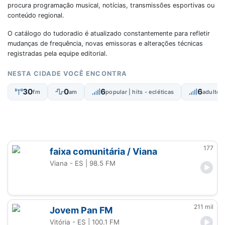
procura programação musical, notícias, transmissões esportivas ou
conteúdo regional.
O catálogo do tudoradio é atualizado constantemente para refletir
mudanças de frequência, novas emissoras e alterações técnicas
registradas pela equipe editorial.
NESTA CIDADE VOCÊ ENCONTRA
30
0
6
6
fm
am
popular | hits - ecléticas
adulto 
177
faixa comunitária / Viana
Viana - ES
| 98.5 FM
211 mil
Jovem Pan FM
Vitória - ES
| 100.1 FM