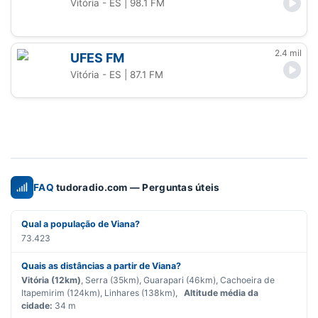
Vitória - ES
| 98.1 FM
2.4 mil
UFES FM
Vitória - ES
| 87.1 FM
FAQ
tudoradio.com — Perguntas úteis
Qual a população de Viana?
73.423
Quais as distâncias a partir de Viana?
Vitória (12km)
, Serra (35km), Guarapari (46km), Cachoeira de
Itapemirim (124km), Linhares (138km),
Altitude média da
cidade:
34 m