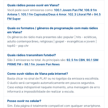
Quais rádios posso ouvir em Viana?
Você pode ouvir emissoras como:
100.1 Jovem Pan FM
,
106.9 fm
Antena 1
,
105.1 fm Capixaba/Deus é Amor
,
102.3 Litoral FM
e
94.5
FM Super
Quais os formatos / gêneros de programação com mais rádios
em Viana?
Os gêneros de rádio mais presentes são:
popular | hits - ecléticas
,
adulto contemporâneo
,
religiosas | gospel - evangélicas
e
jovem |
top40 - pop chr
Quais rádios transmitem futebol?
São
3
emissoras no total. As principais são:
92.5 fm CBN
,
90.1 SIM
PRIME FM
e
98.1 fm Jovem Pan News
Como ouvir rádios de Viana pela internet?
Basta clicar no sinal de PLAY ou no logotipo da emissora escolhida.
O áudio será carregado automaticamente em poucos segundos.
Caso esteja indisponível naquele momento, uma mensagem de erro
informará a impossibilidade de realizar a escuta.
Posso ouvir no celular?
Sim. Esta página é totalmente compatível com qualquer smartphone.