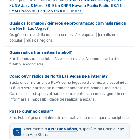
KUNV Jazz & More
,
88.9 fm KNPR Nevada Public Radio
,
93.1 fm
KYMT Neon 93.1
e
107.5 fm KXTE X107.5
Quais os formatos / gêneros de programação com mais rádios
em North Las Vegas?
Os gêneros de rádio mais presentes são:
popular | jornalismo
e
popular | música regional
Quais rádios transmitem futebol?
São
0
emissoras no total. As principais são:
Nenhuma rádio de
futebol encontrada.
Como ouvir rádios de North Las Vegas pela internet?
Basta clicar no sinal de PLAY ou no logotipo da emissora escolhida.
O áudio será carregado automaticamente em poucos segundos.
Caso esteja indisponível naquele momento, uma mensagem de erro
informará a impossibilidade de realizar a escuta.
Posso ouvir no celular?
Sim. Esta página é totalmente compatível com qualquer smartphone.
Experimente o
APP Tudo Rádio
, disponível no Google Play
e na App Store.