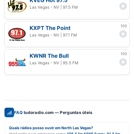
KVEG Hot 97.5
Las Vegas - NV
| 97.5 FM
100
KXPT The Point
Las Vegas - NV
| 97.1 FM
100
KWNR The Bull
Las Vegas - NV
| 95.5 FM
FAQ
tudoradio.com — Perguntas úteis
Quais rádios posso ouvir em North Las Vegas?
Você pode ouvir emissoras como:
106.5 fm KSNE Sunny
,
91.5 fm