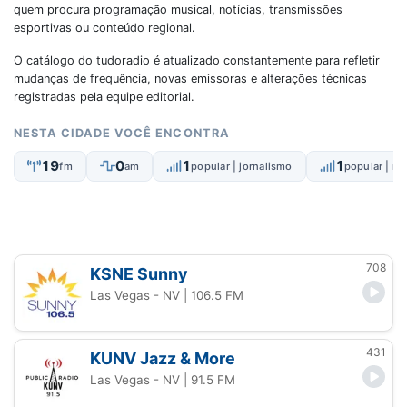
quem procura programação musical, notícias, transmissões
esportivas ou conteúdo regional.
O catálogo do tudoradio é atualizado constantemente para refletir
mudanças de frequência, novas emissoras e alterações técnicas
registradas pela equipe editorial.
NESTA CIDADE VOCÊ ENCONTRA
19
0
1
1
fm
am
popular | jornalismo
popular | mú
708
KSNE Sunny
Las Vegas - NV
| 106.5 FM
431
KUNV Jazz & More
Las Vegas - NV
| 91.5 FM