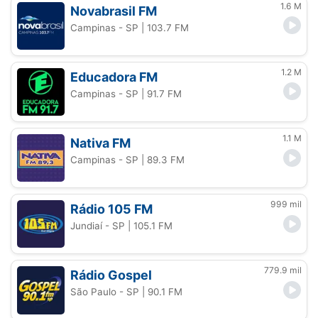
1.6 M
Novabrasil FM
Campinas - SP
| 103.7 FM
1.2 M
Educadora FM
Campinas - SP
| 91.7 FM
1.1 M
Nativa FM
Campinas - SP
| 89.3 FM
999 mil
Rádio 105 FM
Jundiaí - SP
| 105.1 FM
779.9 mil
Rádio Gospel
São Paulo - SP
| 90.1 FM