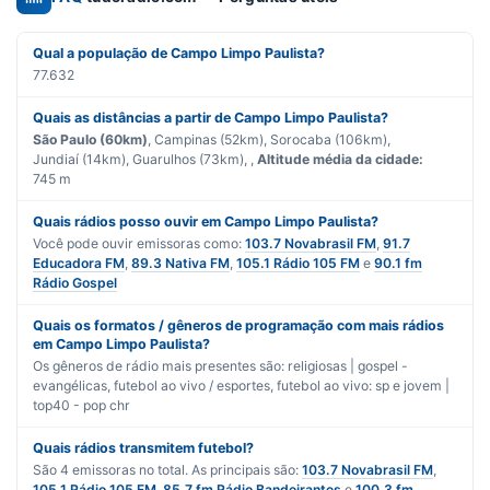
Qual a população de Campo Limpo Paulista?
77.632
Quais as distâncias a partir de Campo Limpo Paulista?
São Paulo (60km)
, Campinas (52km), Sorocaba (106km),
Jundiaí (14km), Guarulhos (73km), ,
Altitude média da cidade:
745 m
Quais rádios posso ouvir em Campo Limpo Paulista?
Você pode ouvir emissoras como:
103.7 Novabrasil FM
,
91.7
Educadora FM
,
89.3 Nativa FM
,
105.1 Rádio 105 FM
e
90.1 fm
Rádio Gospel
Quais os formatos / gêneros de programação com mais rádios
em Campo Limpo Paulista?
Os gêneros de rádio mais presentes são:
religiosas | gospel -
evangélicas
,
futebol ao vivo / esportes
,
futebol ao vivo: sp
e
jovem |
top40 - pop chr
Quais rádios transmitem futebol?
São
4
emissoras no total. As principais são:
103.7 Novabrasil FM
,
105.1 Rádio 105 FM
,
85.7 fm Rádio Bandeirantes
e
100.3 fm