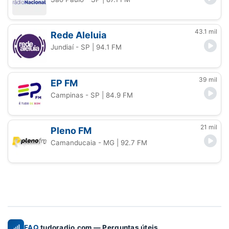
43.1 mil
Rede Aleluia
Jundiaí - SP
| 94.1 FM
39 mil
EP FM
Campinas - SP
| 84.9 FM
21 mil
Pleno FM
Camanducaia - MG
| 92.7 FM
FAQ
tudoradio.com — Perguntas úteis