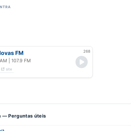
ONTRA
268
Novas FM
- AM
| 107.9 FM
site
 — Perguntas úteis