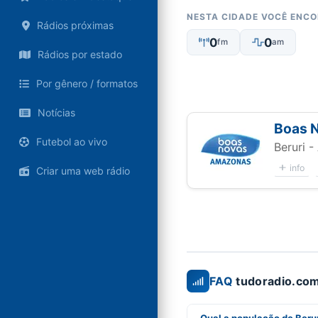
NESTA CIDADE VOCÊ ENC
Rádios próximas
0
0
fm
am
Rádios por estado
Por gênero / formatos
Notícias
Boas 
Futebol ao vivo
Beruri 
info
Criar uma web rádio
FAQ
tudoradio.com