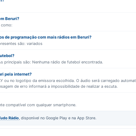
ri?
em Beruri?
s como:
ros de programação com mais rádios em Beruri?
presentes são:
variados
futebol?
s principais são:
Nenhuma rádio de futebol encontrada.
ri pela internet?
LAY ou no logotipo da emissora escolhida. O áudio será carregado autom
gem de erro informará a impossibilidade de realizar a escuta.
ente compatível com qualquer smartphone.
Tudo Rádio
, disponível no Google Play e na App Store.