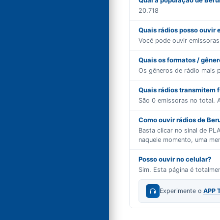
Qual a população de Beru
20.718
Quais rádios posso ouvir 
Você pode ouvir emissora
Quais os formatos / gêne
Os gêneros de rádio mais 
Quais rádios transmitem 
São
0
emissoras no total. A
Como ouvir rádios de Beru
Basta clicar no sinal de P
naquele momento, uma mensa
Posso ouvir no celular?
Sim. Esta página é totalm
Experimente o
APP 