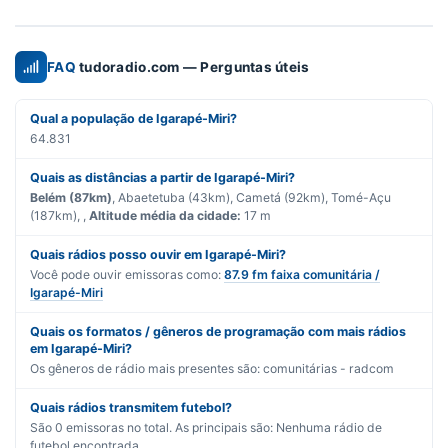
FAQ
tudoradio.com — Perguntas úteis
Qual a população de Igarapé-Miri?
64.831
Quais as distâncias a partir de Igarapé-Miri?
Belém (87km)
, Abaetetuba (43km), Cametá (92km), Tomé-Açu
(187km), ,
Altitude média da cidade:
17 m
Quais rádios posso ouvir em Igarapé-Miri?
Você pode ouvir emissoras como:
87.9 fm faixa comunitária /
Igarapé-Miri
Quais os formatos / gêneros de programação com mais rádios
em Igarapé-Miri?
Os gêneros de rádio mais presentes são:
comunitárias - radcom
Quais rádios transmitem futebol?
São
0
emissoras no total. As principais são:
Nenhuma rádio de
futebol encontrada.