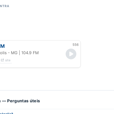
ONTRA
556
FM
olis - MG
| 104.9 FM
site
 — Perguntas úteis