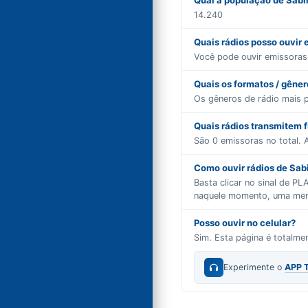
Qual a população de Sabi
14.240
Quais rádios posso ouvir
Você pode ouvir emissora
Quais os formatos / gêne
Os gêneros de rádio mais 
Quais rádios transmitem 
São
0
emissoras no total. A
Como ouvir rádios de Sabi
Basta clicar no sinal de P
naquele momento, uma mensa
Posso ouvir no celular?
Sim. Esta página é totalm
Experimente o
APP 