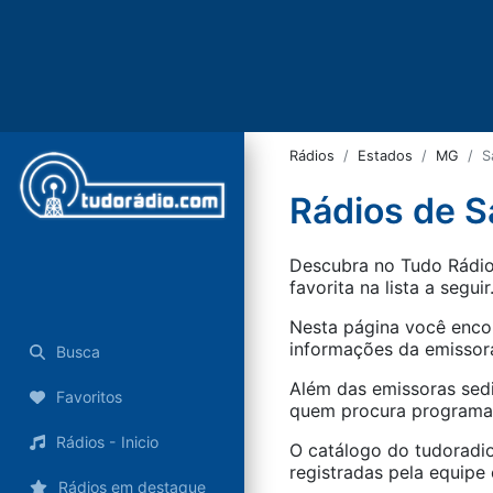
Rádios
Estados
MG
S
Rádios de S
Descubra no Tudo Rádio 
favorita na lista a seguir
Nesta página você encon
informações da emissora
Busca
Além das emissoras sed
Favoritos
quem procura programaçã
Rádios - Inicio
O catálogo do tudoradio
registradas pela equipe e
Rádios em destaque