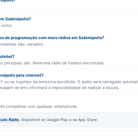
nópolis?
 em Sabinópolis?
s como:
ros de programação com mais rádios em Sabinópolis?
presentes são:
variados
futebol?
s principais são:
Nenhuma rádio de futebol encontrada.
nópolis pela internet?
LAY ou no logotipo da emissora escolhida. O áudio será carregado autom
gem de erro informará a impossibilidade de realizar a escuta.
ente compatível com qualquer smartphone.
Tudo Rádio
, disponível no Google Play e na App Store.