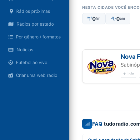
NESTA CIDADE VOCÊ ENC
Rádios próximas
0
0
fm
am
Rádios por estado
Por gênero / formatos
Notícias
Nova 
Futebol ao vivo
Sabinóp
info
Criar uma web rádio
FAQ
tudoradio.com