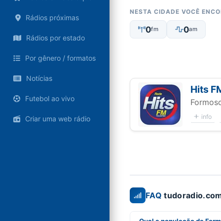
NESTA CIDADE VOCÊ ENC
Rádios próximas
0
0
fm
am
Rádios por estado
Por gênero / formatos
Notícias
Hits F
Futebol ao vivo
Formoso
info
Criar uma web rádio
FAQ
tudoradio.com