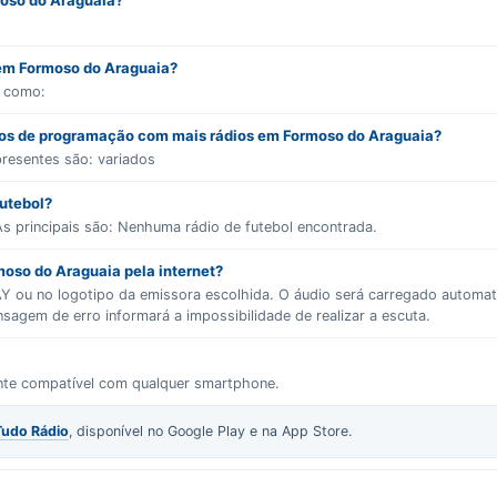
moso do Araguaia?
 em Formoso do Araguaia?
s como:
ros de programação com mais rádios em Formoso do Araguaia?
presentes são:
variados
futebol?
s principais são:
Nenhuma rádio de futebol encontrada.
moso do Araguaia pela internet?
LAY ou no logotipo da emissora escolhida. O áudio será carregado autom
gem de erro informará a impossibilidade de realizar a escuta.
ente compatível com qualquer smartphone.
Tudo Rádio
, disponível no Google Play e na App Store.