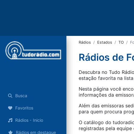
Rádios
Estados
TO
F
Rádios de F
Descubra no Tudo Rádio 
estação favorita na lista
Nesta página você encon
informações da emissora
Busca
Além das emissoras sed
Favoritos
para quem procura progr
Rádios - Inicio
O catálogo do tudoradio
registradas pela equipe e
Rádios em destaque