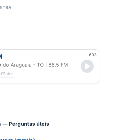
ONTRA
603
M
 do Araguaia - TO
| 88.5 FM
site
 — Perguntas úteis