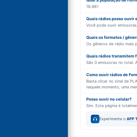
Qual a população de For
18.881
Quais rádios posso ouvir
Você pode ouvir emissora
Quais os formatos / gêne
Os gêneros de rádio mais 
Quais rádios transmitem 
São
0
emissoras no total. A
Como ouvir rádios de For
Basta clicar no sinal de P
naquele momento, uma mensa
Posso ouvir no celular?
Sim. Esta página é totalm
Experimente o
APP 