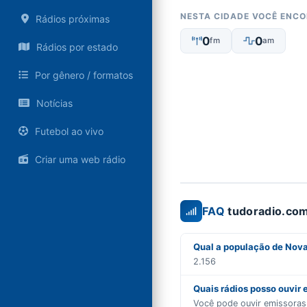
NESTA CIDADE VOCÊ ENC
Rádios próximas
0
0
fm
am
Rádios por estado
Por gênero / formatos
Notícias
Futebol ao vivo
Criar uma web rádio
FAQ
tudoradio.com
Qual a população de Nov
2.156
Quais rádios posso ouvi
Você pode ouvir emissora