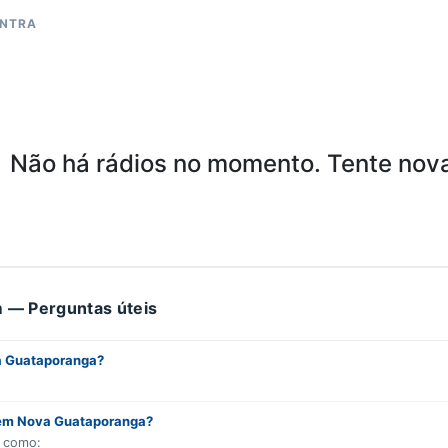
ONTRA
Não há rádios no momento. Tente nov
 — Perguntas úteis
a Guataporanga?
r em Nova Guataporanga?
s como: