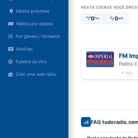
NESTA CIDADE VOCÊ ENC
Rádios próximas
0
0
fm
am
Rádios por estado
Por gênero / formatos
Notícias
FM Imp
Futebol ao vivo
Pedro II 
info
Criar uma web rádio
FAQ
tudoradio.com