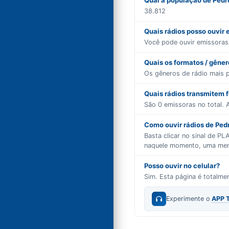
Qual a população de Pedro
38.812
Quais rádios posso ouvir 
Você pode ouvir emissora
Quais os formatos / gêne
Os gêneros de rádio mais 
Quais rádios transmitem 
São
0
emissoras no total. A
Como ouvir rádios de Pedro
Basta clicar no sinal de P
naquele momento, uma mensa
Posso ouvir no celular?
Sim. Esta página é totalm
Experimente o
APP 