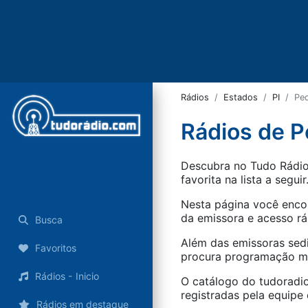
Rádios
Estados
PI
Ped
Rádios de Pe
Descubra no Tudo Rádio 
favorita na lista a seguir
Nesta página você encon
da emissora e acesso rá
Busca
Além das emissoras sed
Favoritos
procura programação mus
Rádios - Inicio
O catálogo do tudoradio
registradas pela equipe e
Rádios em destaque