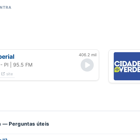
ONTRA
406.2 mil
erial
- PI
| 95.5 FM
site
 — Perguntas úteis