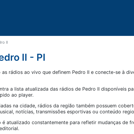
ro II
dro II - PI
as rádios ao vivo que definem Pedro II e conecte-se à div
.
tra a lista atualizada das rádios de
Pedro II
disponíveis par
pido ao player.
iadas na cidade, rádios da região também possuem cober
ical, notícias, transmissões esportivas ou conteúdo regio
 é atualizado constantemente para refletir mudanças de fr
ditorial.