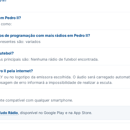
 II?
em Pedro II?
s como:
ros de programação com mais rádios em Pedro II?
presentes são:
variados
futebol?
s principais são:
Nenhuma rádio de futebol encontrada.
 II pela internet?
LAY ou no logotipo da emissora escolhida. O áudio será carregado autom
gem de erro informará a impossibilidade de realizar a escuta.
ente compatível com qualquer smartphone.
Tudo Rádio
, disponível no Google Play e na App Store.