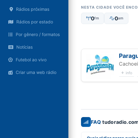
NESTA CIDADE VOCÊ ENC
Rádios próximas
0
0
fm
am
Rádios por estado
Por gênero / formatos
Notícias
Parag
Futebol ao vivo
Cachoei
Criar uma web rádio
info
FAQ
tudoradio.com