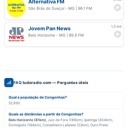
Alternativa FM
São Brás do Suaçuí - MG
| 96.1 FM
1.3 mil
Jovem Pan News
Belo Horizonte - MG
| 89.9 FM
FAQ
tudoradio.com — Perguntas úteis
Qual a população de Congonhas?
52.890
Quais as distâncias a partir de Congonhas?
Belo Horizonte (81km)
, Juiz de Fora (186km), Ipatinga (304km),
Divinópolis (186km), Conselheiro Lafaiete (23km), Ouro Preto