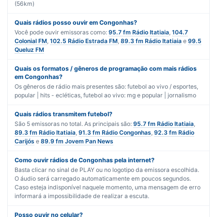
(56km)
Quais rádios posso ouvir em Congonhas?
Você pode ouvir emissoras como:
95.7 fm Rádio Itatiaia
,
104.7
Colonial FM
,
102.5 Rádio Estrada FM
,
89.3 fm Rádio Itatiaia
e
99.5
Queluz FM
Quais os formatos / gêneros de programação com mais rádios
em Congonhas?
Os gêneros de rádio mais presentes são:
futebol ao vivo / esportes
,
popular | hits - ecléticas
,
futebol ao vivo: mg
e
popular | jornalismo
Quais rádios transmitem futebol?
São
5
emissoras no total. As principais são:
95.7 fm Rádio Itatiaia
,
89.3 fm Rádio Itatiaia
,
91.3 fm Rádio Congonhas
,
92.3 fm Rádio
Carijós
e
89.9 fm Jovem Pan News
Como ouvir rádios de Congonhas pela internet?
Basta clicar no sinal de PLAY ou no logotipo da emissora escolhida.
O áudio será carregado automaticamente em poucos segundos.
Caso esteja indisponível naquele momento, uma mensagem de erro
informará a impossibilidade de realizar a escuta.
Posso ouvir no celular?