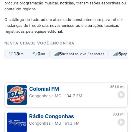
procura programação musical, notícias, transmissões esportivas ou
conteúdo regional.
O catálogo do tudoradio é atualizado constantemente para refletir
mudanças de frequência, novas emissoras e alterações técnicas
registradas pela equipe editorial.
NESTA CIDADE VOCÊ ENCONTRA
13
0
5
5
fm
am
futebol ao vivo / esportes
popular
361.9 mil
Colonial FM
Congonhas - MG
| 104.7 FM
86.1 mil
Rádio Congonhas
Congonhas - MG
| 91.3 FM