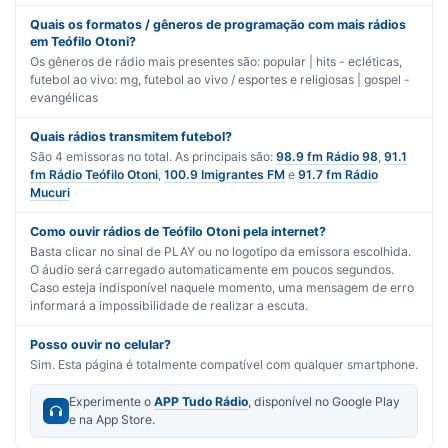
Quais os formatos / gêneros de programação com mais rádios
em Teófilo Otoni?
Os gêneros de rádio mais presentes são:
popular | hits - ecléticas
,
futebol ao vivo: mg
,
futebol ao vivo / esportes
e
religiosas | gospel -
evangélicas
Quais rádios transmitem futebol?
São
4
emissoras no total. As principais são:
98.9 fm Rádio 98
,
91.1
fm Rádio Teófilo Otoni
,
100.9 Imigrantes FM
e
91.7 fm Rádio
Mucuri
Como ouvir rádios de Teófilo Otoni pela internet?
Basta clicar no sinal de PLAY ou no logotipo da emissora escolhida.
O áudio será carregado automaticamente em poucos segundos.
Caso esteja indisponível naquele momento, uma mensagem de erro
informará a impossibilidade de realizar a escuta.
Posso ouvir no celular?
Sim. Esta página é totalmente compatível com qualquer smartphone.
Experimente o
APP Tudo Rádio
, disponível no Google Play
e na App Store.