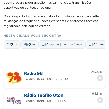
quem procura programação musical, notícias, transmissões
esportivas ou conteúdo regional.
O catálogo do tudoradio é atualizado constantemente para refletir
mudanças de frequência, novas emissoras e alterações técnicas
registradas pela equipe editorial.
NESTA CIDADE VOCÊ ENCONTRA
7
0
4
4
fm
am
popular | hits - ecléticas
futebol a
247.8 mil
Rádio 98
Teófilo Otoni - MG
| 98.9 FM
94.8 mil
Rádio Teófilo Otoni
Teófilo Otoni - MG
| 91.1 FM