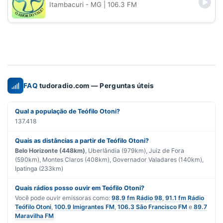
Itambacuri - MG
| 106.3 FM
FAQ
tudoradio.com — Perguntas úteis
Qual a população de Teófilo Otoni?
137.418
Quais as distâncias a partir de Teófilo Otoni?
Belo Horizonte (448km)
, Uberlândia (979km), Juiz de Fora
(590km), Montes Claros (408km), Governador Valadares (140km),
Ipatinga (233km)
Quais rádios posso ouvir em Teófilo Otoni?
Você pode ouvir emissoras como:
98.9 fm Rádio 98
,
91.1 fm Rádio
Teófilo Otoni
,
100.9 Imigrantes FM
,
106.3 São Francisco FM
e
89.7
Maravilha FM