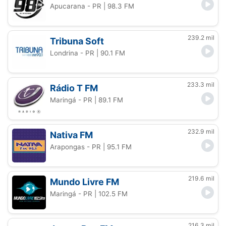
Apucarana - PR
| 98.3 FM
239.2 mil
Tribuna Soft
Londrina - PR
| 90.1 FM
233.3 mil
Rádio T FM
Maringá - PR
| 89.1 FM
232.9 mil
Nativa FM
Arapongas - PR
| 95.1 FM
219.6 mil
Mundo Livre FM
Maringá - PR
| 102.5 FM
216.3 mil