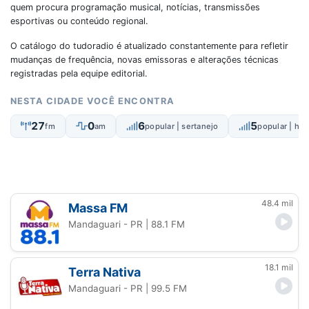
quem procura programação musical, notícias, transmissões
esportivas ou conteúdo regional.
O catálogo do tudoradio é atualizado constantemente para refletir
mudanças de frequência, novas emissoras e alterações técnicas
registradas pela equipe editorial.
NESTA CIDADE VOCÊ ENCONTRA
27
0
6
5
fm
am
popular | sertanejo
popular | hits
48.4 mil
Massa FM
Mandaguari - PR
| 88.1 FM
18.1 mil
Terra Nativa
Mandaguari - PR
| 99.5 FM