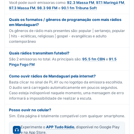
Você pode ouvir emissoras como:
92.3 Massa FM
,
97.1 Maringá FM
,
97.3 Massa FM
,
98.3 98 FM
e
90.1 fm Tribuna Soft
Quais os formatos / gêneros de programação com mais rádios
em Mandaguari?
Os gêneros de rádio mais presentes são:
popular | sertanejo
,
popular
| hits - ecléticas
,
religiosas | gospel - evangélicas
e
adulto
contemporâneo
Quais rádios transmitem futebol?
São
2
emissoras no total. As principais são:
95.5 fm CBN
e
91.5
Pinga Fogo FM
Como ouvir rádios de Mandaguari pela internet?
Basta clicar no sinal de PLAY ou no logotipo da emissora escolhida.
O áudio será carregado automaticamente em poucos segundos.
Caso esteja indisponível naquele momento, uma mensagem de erro
informará a impossibilidade de realizar a escuta.
Posso ouvir no celular?
Sim. Esta página é totalmente compatível com qualquer smartphone.
Experimente o
APP Tudo Rádio
, disponível no Google Play
e na App Store.