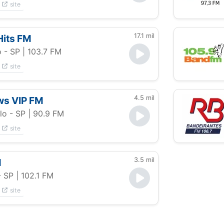
site
17.1 mil
Hits FM
 - SP
| 103.7 FM
site
4.5 mil
s VIP FM
lo - SP
| 90.9 FM
site
3.5 mil
M
- SP
| 102.1 FM
site