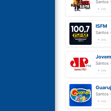
Santos 
info
ISFM
Santos 
info
Jovem
Santos 
info
Guaru
Santos 
info