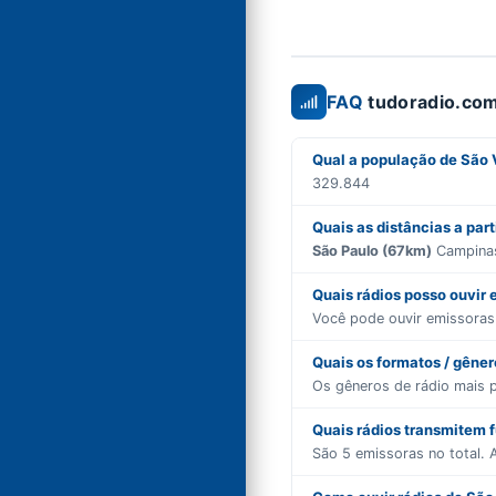
FAQ
tudoradio.com
Qual a população de São 
329.844
Quais as distâncias a par
São Paulo (67km)
Campinas
Quais rádios posso ouvir
Você pode ouvir emissora
Quais os formatos / gêne
Os gêneros de rádio mais 
Quais rádios transmitem 
São
5
emissoras no total. A