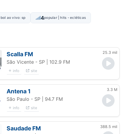
4
ebol ao vivo: sp
popular | hits - ecléticas
25.3 mil
Scalla FM
São Vicente - SP
| 102.9 FM
info
site
3.3 M
Antena 1
São Paulo - SP
| 94.7 FM
info
site
388.5 mil
Saudade FM