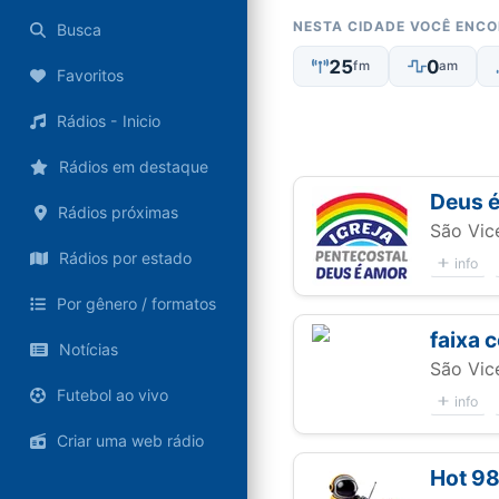
NESTA CIDADE VOCÊ ENC
Busca
25
0
fm
am
Favoritos
Rádios - Inicio
Rádios em destaque
Deus 
Rádios próximas
São Vic
Rádios por estado
info
Por gênero / formatos
faixa 
Notícias
São Vic
Futebol ao vivo
info
Criar uma web rádio
Hot 9