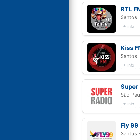
RTL F
Santos 
info
Kiss 
Santos 
info
Super 
São Pau
info
Fly 99
Santos 