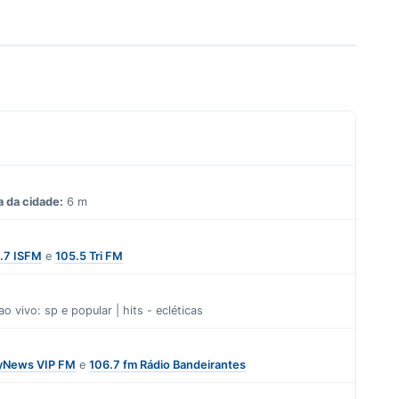
a da cidade:
6 m
.7 ISFM
e
105.5 Tri FM
ao vivo: sp
e
popular | hits - ecléticas
yNews VIP FM
e
106.7 fm Rádio Bandeirantes