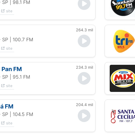
- SP
| 98.1 FM
site
264.3 mil
- SP
| 100.7 FM
site
234.3 mil
 Pan FM
- SP
| 95.1 FM
site
204.4 mil
já FM
- SP
| 104.5 FM
site