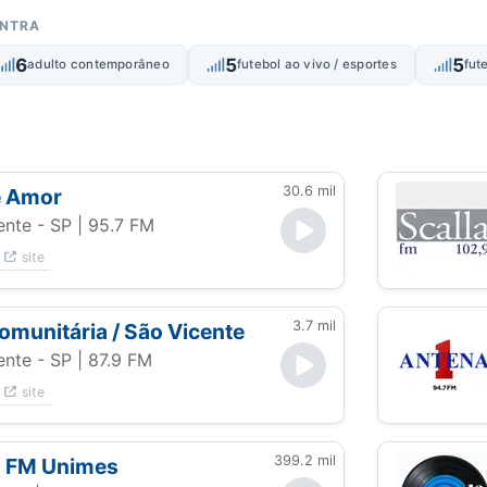
ONTRA
6
5
5
adulto contemporâneo
futebol ao vivo / esportes
fut
30.6 mil
é Amor
ente - SP
| 95.7 FM
site
3.7 mil
comunitária / São Vicente
ente - SP
| 87.9 FM
site
399.2 mil
8 FM Unimes