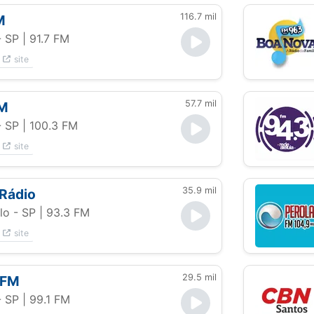
116.7 mil
M
- SP
| 91.7 FM
site
57.7 mil
FM
- SP
| 100.3 FM
site
35.9 mil
Rádio
lo - SP
| 93.3 FM
site
29.5 mil
 FM
- SP
| 99.1 FM