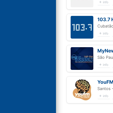
info
103.7 
Cubatão
info
MyNew
São Pau
info
YouF
Santos 
info