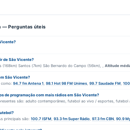
 — Perguntas úteis
Vicente?
tir de São Vicente?
 (168km) Santos (7km) São Bernardo do Campo (56km), ,
Altitude médi
 em São Vicente?
s como:
94.7 fm Antena 1
,
98.1 Hot 98 FM Unimes
,
99.7 Saudade FM
,
100
ros de programação com mais rádios em São Vicente?
presentes são:
adulto contemporâneo
,
futebol ao vivo / esportes
,
futebol 
futebol?
s principais são:
100.7 ISFM
,
93.3 fm Super Rádio
,
97.3 fm CBN
,
90.9 M