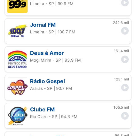
Limeira - SP
| 99.9 FM
242.6 mil
Jornal FM
Limeira - SP
| 100.7 FM
161.4 mil
Deus é Amor
Mogi Mirim - SP
| 93.9 FM
123.1 mil
Rádio Gospel
Araras - SP
| 90.7 FM
105.5 mil
Clube FM
Rio Claro - SP
| 94.3 FM
96.3 mil