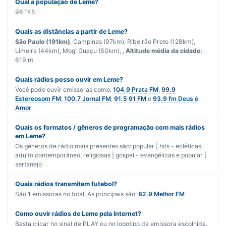
Qual a população de Leme?
98.145
Quais as distâncias a partir de Leme?
São Paulo (191km)
, Campinas (97km), Ribeirão Preto (128km),
Limeira (44km), Mogi Guaçu (60km), ,
Altitude média da cidade:
619 m
Quais rádios posso ouvir em Leme?
Você pode ouvir emissoras como:
104.9 Prata FM
,
99.9
Estereosom FM
,
100.7 Jornal FM
,
91.5 91 FM
e
93.9 fm Deus é
Amor
Quais os formatos / gêneros de programação com mais rádios
em Leme?
Os gêneros de rádio mais presentes são:
popular | hits - ecléticas
,
adulto contemporâneo
,
religiosas | gospel - evangélicas
e
popular |
sertanejo
Quais rádios transmitem futebol?
São
1
emissoras no total. As principais são:
82.9 Melhor FM
Como ouvir rádios de Leme pela internet?
Basta clicar no sinal de PLAY ou no logotipo da emissora escolhida.