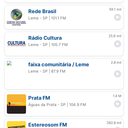
59.1 mil
Rede Brasil
Leme - SP
| 101.1 FM
25.6 mil
Rádio Cultura
Leme - SP
| 105.7 FM
2.8 mil
faixa comunitária / Leme
Leme - SP
| 87.9 FM
1.4 M
Prata FM
Águas da Prata - SP
| 104.9 FM
382.8 mil
Estereosom FM