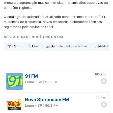
procura programação musical, notícias, transmissões esportivas ou
conteúdo regional.
O catálogo do tudoradio é atualizado constantemente para refletir
mudanças de frequência, novas emissoras e alterações técnicas
registradas pela equipe editorial.
NESTA CIDADE VOCÊ ENCONTRA
19
0
8
4
fm
am
popular | hits - ecléticas
adulto 
185.2 mil
91 FM
Leme - SP
| 91.5 FM
93.8 mil
Nova Stereosom FM
Leme - SP
| 96.3 FM