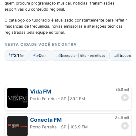
quem procura programação musical, notícias, transmissões
esportivas ou conteúdo regional.
O catálogo do tudoradio é atualizado constantemente para refletir
mudanças de frequência, novas emissoras e alterações técnicas
registradas pela equipe editorial.
NESTA CIDADE VOCÊ ENCONTRA
21
0
5
5
fm
am
popular | hits - ecléticas
popular 
35.8 mil
Vida FM
Porto Ferreira - SP
| 89.1 FM
34.8 mil
Conecta FM
Porto Ferreira - SP
| 106.9 FM