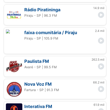
14.9 mil
Rádio Piratininga
Piraju - SP
| 96.3 FM
2.4 mil
faixa comunitária / Piraju
Piraju - SP
| 105.9 FM
262.5 mil
Paulista FM
Avaré - SP
| 99.5 FM
66.2 mil
Nova Voz FM
Fartura - SP
| 91.3 FM
61.9 mil
Interativa FM