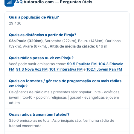
FAQ
tudoradio.com — Perguntas úteis
Qual a população de Piraju?
29.436
Quais as distâncias a partir de Piraju?
São Paulo (329km)
, Sorocaba (222km), Bauru (146km), Ourinhos
(59km), Avaré (67km), ,
Altitude média da cidade:
646 m
Quais rádios posso ouvir em Piraju?
Você pode ouvir emissoras como:
99.5 Paulista FM
,
104.3 Eduvale
FM
,
91.3 Nova Voz FM
,
101.7 Interativa FM
e
102.1 Jovem Pan FM
Quais os formatos / gêneros de programação com mais rádios
em Piraju?
Os gêneros de rádio mais presentes são:
popular | hits - ecléticas
,
jovem | top40 - pop chr
,
religiosas | gospel - evangélicas
e
jovem
adulto
Quais rádios transmitem futebol?
São
0
emissoras no total. As principais são:
Nenhuma rádio de
futebol encontrada.