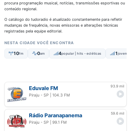
procura programação musical, notícias, transmissões esportivas ou
conteúdo regional.
O catálogo do tudoradio é atualizado constantemente para refletir
mudanças de frequência, novas emissoras e alterações técnicas
registradas pela equipe editorial.
NESTA CIDADE VOCÊ ENCONTRA
10
0
4
1
fm
am
popular | hits - ecléticas
jovem |
93.9 mil
Eduvale FM
Piraju - SP
| 104.3 FM
59.6 mil
Rádio Paranapanema
Piraju - SP
| 99.1 FM