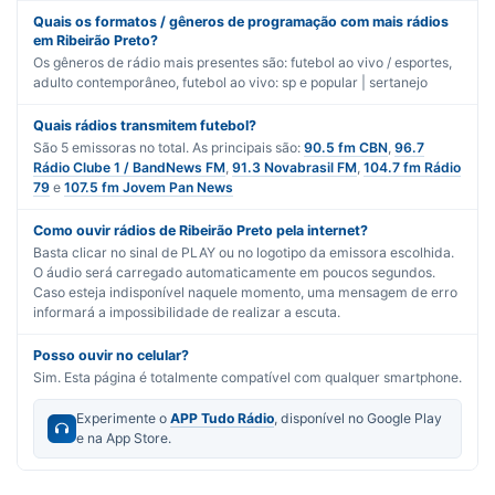
Quais os formatos / gêneros de programação com mais rádios
em Ribeirão Preto?
Os gêneros de rádio mais presentes são:
futebol ao vivo / esportes
,
adulto contemporâneo
,
futebol ao vivo: sp
e
popular | sertanejo
Quais rádios transmitem futebol?
São
5
emissoras no total. As principais são:
90.5 fm CBN
,
96.7
Rádio Clube 1 / BandNews FM
,
91.3 Novabrasil FM
,
104.7 fm Rádio
79
e
107.5 fm Jovem Pan News
Como ouvir rádios de Ribeirão Preto pela internet?
Basta clicar no sinal de PLAY ou no logotipo da emissora escolhida.
O áudio será carregado automaticamente em poucos segundos.
Caso esteja indisponível naquele momento, uma mensagem de erro
informará a impossibilidade de realizar a escuta.
Posso ouvir no celular?
Sim. Esta página é totalmente compatível com qualquer smartphone.
Experimente o
APP Tudo Rádio
, disponível no Google Play
e na App Store.