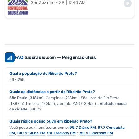
Sertãozinho - SP
| 1540 AM
FAQ
tudoradio.com — Perguntas úteis
Qual a população de Ribeirão Preto?
698.259
Quais as distâncias a partir de Ribeirão Preto?
São Paulo (318km)
, Campinas (218km), São José do Rio Preto
(186km), Limeira (170km), Uberaba/MG (189km), ,
Altitude média
da cidade:
546 m
Quais rádios posso ouvir em Ribeirão Preto?
Você pode ouvir emissoras como:
99.7 Diário FM
,
97.7 Conquista
FM
,
100.5 Clube FM
,
94.1 Melody FM
e
89.5 Lidersom FM