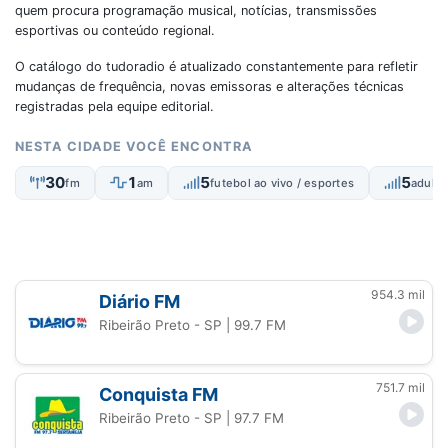
quem procura programação musical, notícias, transmissões
esportivas ou conteúdo regional.
O catálogo do tudoradio é atualizado constantemente para refletir
mudanças de frequência, novas emissoras e alterações técnicas
registradas pela equipe editorial.
NESTA CIDADE VOCÊ ENCONTRA
30
1
5
5
fm
am
futebol ao vivo / esportes
adult
954.3 mil
Diário FM
Ribeirão Preto - SP
| 99.7 FM
751.7 mil
Conquista FM
Ribeirão Preto - SP
| 97.7 FM