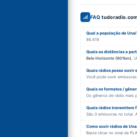
FAQ
tudoradio.com
Qual a população de Unaí
86.619
Quais as distâncias a part
Belo Horizonte (601km)
, 
Quais rádios posso ouvir
Você pode ouvir emissora
Quais os formatos / gêne
Os gêneros de rádio mais 
Quais rádios transmitem 
São
0
emissoras no total. A
Como ouvir rádios de Unaí
Basta clicar no sinal de P