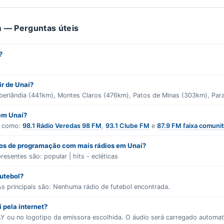
 — Perguntas úteis
?
ir de Unaí?
Uberlândia (441km), Montes Claros (476km), Patos de Minas (303km), Para
 em Unaí?
s como:
98.1 Rádio Veredas 98 FM
,
93.1 Clube FM
e
87.9 FM faixa comunitá
ros de programação com mais rádios em Unaí?
presentes são:
popular | hits - ecléticas
futebol?
s principais são:
Nenhuma rádio de futebol encontrada.
 pela internet?
LAY ou no logotipo da emissora escolhida. O áudio será carregado autom