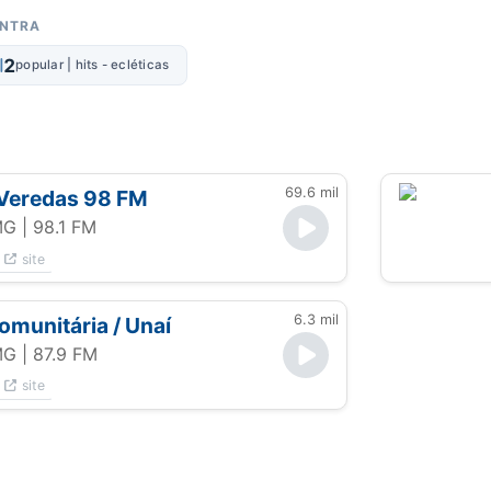
ONTRA
2
popular | hits - ecléticas
69.6 mil
 Veredas 98 FM
MG
| 98.1 FM
site
6.3 mil
comunitária / Unaí
MG
| 87.9 FM
site