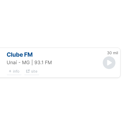
30 mil
Clube FM
Unaí - MG
| 93.1 FM
info
site