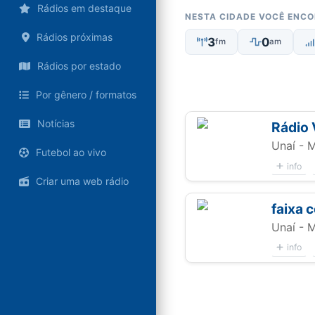
Rádios em destaque
NESTA CIDADE VOCÊ ENC
Rádios próximas
3
0
fm
am
Rádios por estado
Por gênero / formatos
Notícias
Rádio
Unaí - 
Futebol ao vivo
info
Criar uma web rádio
faixa 
Unaí - 
info