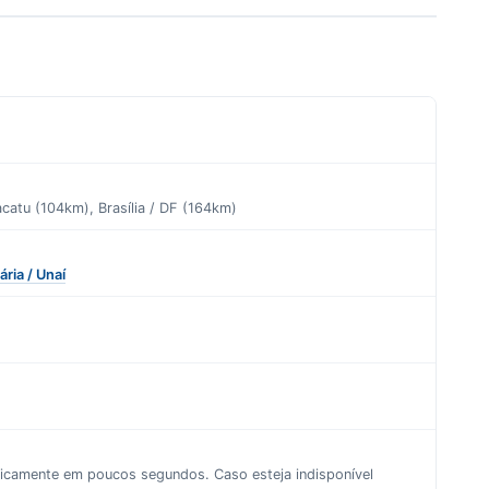
catu (104km), Brasília / DF (164km)
ria / Unaí
aticamente em poucos segundos. Caso esteja indisponível