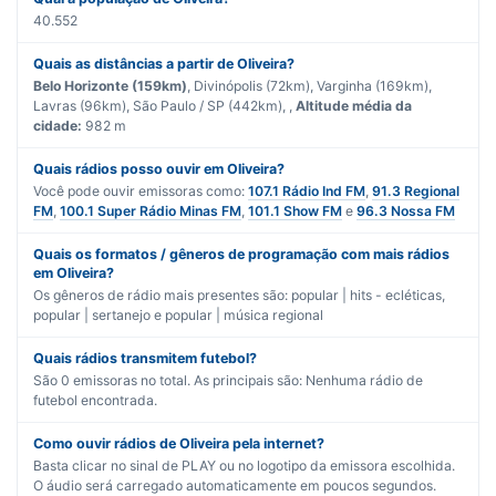
40.552
Quais as distâncias a partir de Oliveira?
Belo Horizonte (159km)
, Divinópolis (72km), Varginha (169km),
Lavras (96km), São Paulo / SP (442km), ,
Altitude média da
cidade:
982 m
Quais rádios posso ouvir em Oliveira?
Você pode ouvir emissoras como:
107.1 Rádio Ind FM
,
91.3 Regional
FM
,
100.1 Super Rádio Minas FM
,
101.1 Show FM
e
96.3 Nossa FM
Quais os formatos / gêneros de programação com mais rádios
em Oliveira?
Os gêneros de rádio mais presentes são:
popular | hits - ecléticas
,
popular | sertanejo
e
popular | música regional
Quais rádios transmitem futebol?
São
0
emissoras no total. As principais são:
Nenhuma rádio de
futebol encontrada.
Como ouvir rádios de Oliveira pela internet?
Basta clicar no sinal de PLAY ou no logotipo da emissora escolhida.
O áudio será carregado automaticamente em poucos segundos.