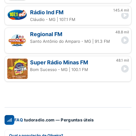
145.4 mil
Rádio Ind FM
Cláudio - MG
| 107.1 FM
48.8 mil
Regional FM
Santo Antônio do Amparo - MG
| 91.3 FM
48.1 mil
Super Rádio Minas FM
Bom Sucesso - MG
| 100.1 FM
FAQ
tudoradio.com — Perguntas úteis
Qual a população de Oliveira?