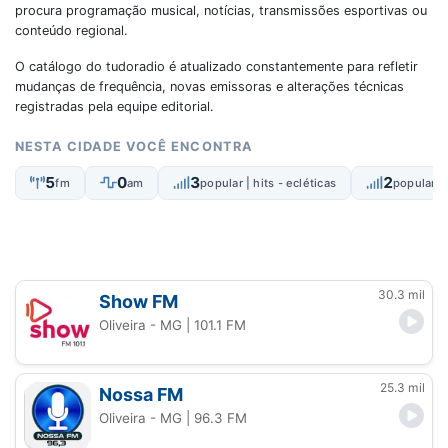
procura programação musical, notícias, transmissões esportivas ou
conteúdo regional.
O catálogo do tudoradio é atualizado constantemente para refletir
mudanças de frequência, novas emissoras e alterações técnicas
registradas pela equipe editorial.
NESTA CIDADE VOCÊ ENCONTRA
5
0
3
2
fm
am
popular | hits - ecléticas
popular |
30.3 mil
Show FM
Oliveira - MG
| 101.1 FM
25.3 mil
Nossa FM
Oliveira - MG
| 96.3 FM