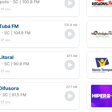
polis - SC
| 100.9 FM
site
131.4 mil
 Tubá FM
 - SC
| 104.9 FM
site
47.1 mil
Litoral
 - SC
| 90.9 FM
site
27.7 mil
Difusora
- SC
| 91.5 FM
site