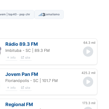
3
vem | top40 - pop chr
jornalismo
64.3 mil
Rádio 89.3 FM
Imbituba - SC
| 89.3 FM
info
site
425.2 mil
Jovem Pan FM
Florianópolis - SC
| 101.7 FM
info
site
173.3 mil
Regional FM