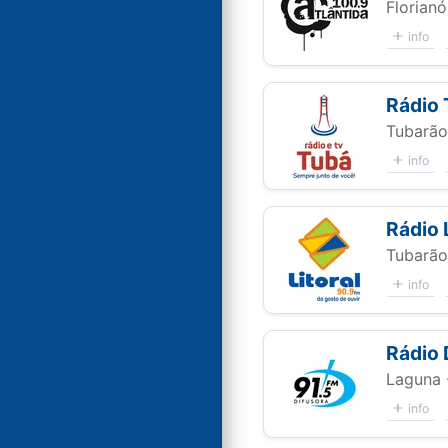
Florianó
info
Rádio
Tubarão
info
Rádio 
Tubarão
info
Rádio 
Laguna 
info