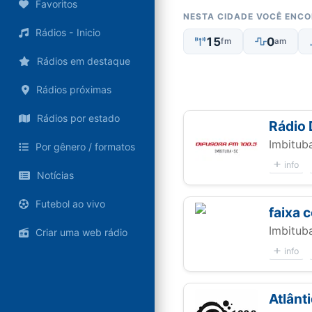
Favoritos
NESTA CIDADE VOCÊ ENC
Rádios - Inicio
15
0
fm
am
Rádios em destaque
Rádios próximas
Rádios por estado
Rádio 
Imbitub
Por gênero / formatos
info
Notícias
Futebol ao vivo
faixa 
Imbitub
Criar uma web rádio
info
Atlânt