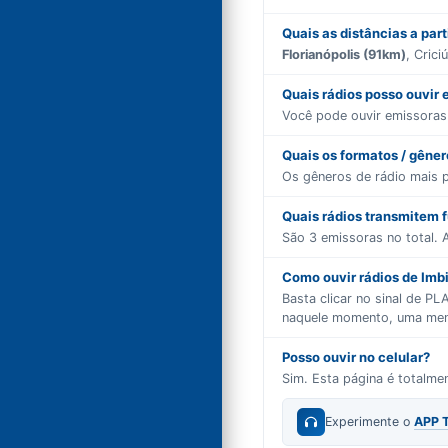
Quais as distâncias a part
Florianópolis (91km)
, Cric
Quais rádios posso ouvir
Você pode ouvir emissora
Quais os formatos / gêne
Os gêneros de rádio mais 
Quais rádios transmitem 
São
3
emissoras no total. A
Como ouvir rádios de Imbi
Basta clicar no sinal de P
naquele momento, uma mensa
Posso ouvir no celular?
Sim. Esta página é totalm
Experimente o
APP 