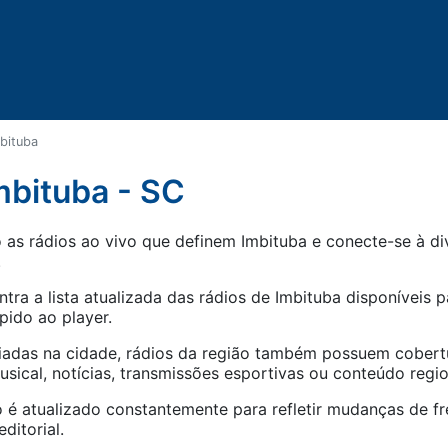
bituba
mbituba - SC
as rádios ao vivo que definem Imbituba e conecte-se à div
.
tra a lista atualizada das rádios de
Imbituba
disponíveis p
pido ao player.
iadas na cidade, rádios da região também possuem cober
ical, notícias, transmissões esportivas ou conteúdo regio
 é atualizado constantemente para refletir mudanças de fr
ditorial.