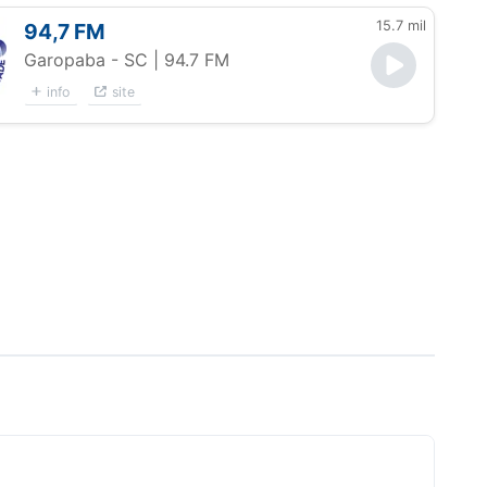
15.7 mil
94,7 FM
Garopaba - SC
| 94.7 FM
info
site