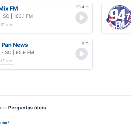
20.4 mil
 Mix FM
- SC
| 103.1 FM
site
8 mil
 Pan News
 - SC
| 95.9 FM
site
 — Perguntas úteis
tuba?