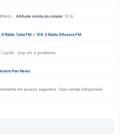
380km), ,
Altitude média da cidade:
10 m
.9 Rádio Tubá FM
e
100.3 Rádio Difusora FM
 | top40 - pop chr
e
jornalismo
 Jovem Pan News
aticamente em poucos segundos. Caso esteja indisponível