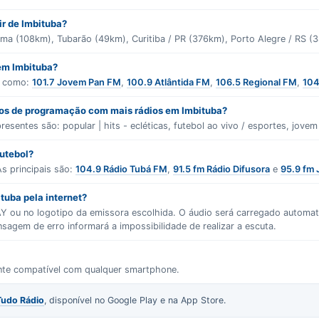
ir de Imbituba?
iúma (108km), Tubarão (49km), Curitiba / PR (376km), Porto Alegre / RS (
 em Imbituba?
s como:
101.7 Jovem Pan FM
,
100.9 Atlântida FM
,
106.5 Regional FM
,
104
ros de programação com mais rádios em Imbituba?
presentes são:
popular | hits - ecléticas
,
futebol ao vivo / esportes
,
jovem
futebol?
s principais são:
104.9 Rádio Tubá FM
,
91.5 fm Rádio Difusora
e
95.9 fm
tuba pela internet?
LAY ou no logotipo da emissora escolhida. O áudio será carregado autom
gem de erro informará a impossibilidade de realizar a escuta.
ente compatível com qualquer smartphone.
Tudo Rádio
, disponível no Google Play e na App Store.