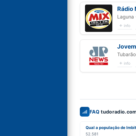
Rádio
Laguna 
info
Jovem
Tubarão
info
FAQ
tudoradio.com
Qual a população de Imbi
52.581