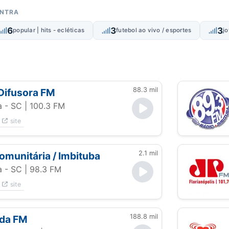
ONTRA
6
3
3
popular | hits - ecléticas
futebol ao vivo / esportes
jo
88.3 mil
Difusora FM
a - SC
| 100.3 FM
site
2.1 mil
comunitária / Imbituba
a - SC
| 98.3 FM
site
188.8 mil
ida FM