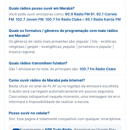
Quais rádios posso ouvir em Marabá?
Você pode ouvir emissoras como:
90.9 Rádio FM 91
,
92.1 Correio
FM
,
102.7 Jovem FM
,
100.7 fm Rádio Clube
e
95.1 Rádio Kairós FM
Quais os formatos / gêneros de programação com mais rádios
em Marabá?
Os gêneros de rádio mais presentes são:
popular | hits - ecléticas
,
religiosas | gospel - evangélicas
,
popular | jornalismo
e
popular |
música regional
Quais rádios transmitem futebol?
São
1
emissoras no total. As principais são:
100.7 fm Rádio Clube
Como ouvir rádios de Marabá pela internet?
Basta clicar no sinal de PLAY ou no logotipo da emissora escolhida.
O áudio será carregado automaticamente em poucos segundos.
Caso esteja indisponível naquele momento, uma mensagem de erro
informará a impossibilidade de realizar a escuta.
Posso ouvir no celular?
Sim. Esta página é totalmente compatível com qualquer smartphone.
Experimente o
APP Tudo Rádio
, disponível no Google Play