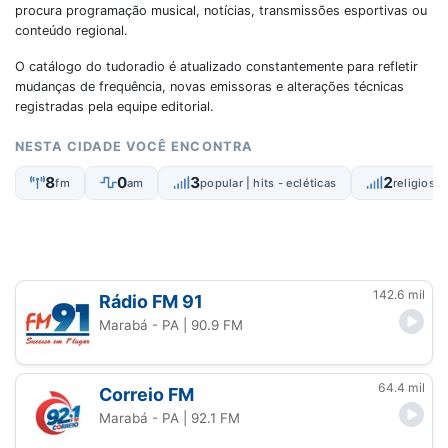
procura programação musical, notícias, transmissões esportivas ou
conteúdo regional.
O catálogo do tudoradio é atualizado constantemente para refletir
mudanças de frequência, novas emissoras e alterações técnicas
registradas pela equipe editorial.
NESTA CIDADE VOCÊ ENCONTRA
8
0
3
2
fm
am
popular | hits - ecléticas
religiosas
142.6 mil
Rádio FM 91
Marabá - PA
| 90.9 FM
64.4 mil
Correio FM
Marabá - PA
| 92.1 FM