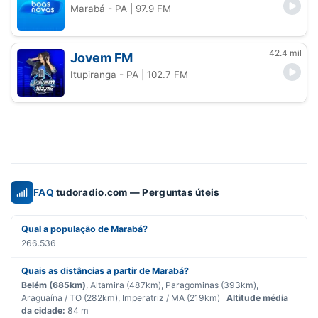
Marabá - PA
| 97.9 FM
42.4 mil
Jovem FM
Itupiranga - PA
| 102.7 FM
FAQ
tudoradio.com — Perguntas úteis
Qual a população de Marabá?
266.536
Quais as distâncias a partir de Marabá?
Belém (685km)
, Altamira (487km), Paragominas (393km),
Araguaína / TO (282km), Imperatriz / MA (219km)
Altitude média
da cidade:
84 m