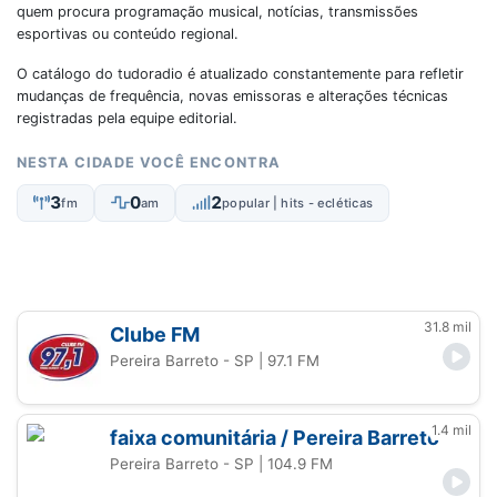
quem procura programação musical, notícias, transmissões
esportivas ou conteúdo regional.
O catálogo do tudoradio é atualizado constantemente para refletir
mudanças de frequência, novas emissoras e alterações técnicas
registradas pela equipe editorial.
NESTA CIDADE VOCÊ ENCONTRA
3
0
2
fm
am
popular | hits - ecléticas
31.8 mil
Clube FM
Pereira Barreto - SP
| 97.1 FM
1.4 mil
faixa comunitária / Pereira Barreto
Pereira Barreto - SP
| 104.9 FM