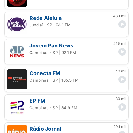
43.1 mil
Rede Aleluia
Jundiaí - SP
| 94.1 FM
41.5 mil
Jovem Pan News
Campinas - SP
| 92.1 FM
40 mil
Conecta FM
Campinas - SP
| 105.5 FM
39 mil
EP FM
Campinas - SP
| 84.9 FM
29.1 mil
Rádio Jornal