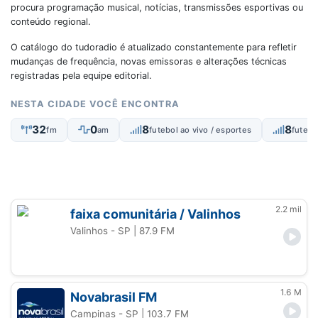
procura programação musical, notícias, transmissões esportivas ou
conteúdo regional.
O catálogo do tudoradio é atualizado constantemente para refletir
mudanças de frequência, novas emissoras e alterações técnicas
registradas pela equipe editorial.
NESTA CIDADE VOCÊ ENCONTRA
32
0
8
8
fm
am
futebol ao vivo / esportes
futebo
2.2 mil
faixa comunitária / Valinhos
Valinhos - SP
| 87.9 FM
1.6 M
Novabrasil FM
Campinas - SP
| 103.7 FM