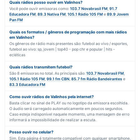
Quais rádios posso ouvir em Valinhos?
Você pode ouvir emissoras como:
103.7 Novabrasil FM
,
91.7
Educadora FM
,
89.3 Nativa FM
,
105.1 Rádio 105 FM
e
89.9 Jovem
Pan FM
Quais os formatos / gêneros de programação com mais rádios
em Valinhos?
Os gêneros de rádio mais presentes são:
futebol ao vivo / esportes
,
futebol ao vivo: sp
,
jovem | top40 - pop chr
e
popular | hits -
ecléticas
Quais rádios transmitem futebol?
São
8
emissoras no total. As principais são:
103.7 Novabrasil FM
,
105.1 Rádio 105 FM
,
99.1 fm CBN
,
85.7 fm Rádio Bandeirantes
e
83.3 Educadora FM
Como ouvir rádios de Valinhos pela internet?
Basta clicar no sinal de PLAY ou no logotipo da emissora escolhida.
O áudio será carregado automaticamente em poucos segundos.
Caso esteja indisponível naquele momento, uma mensagem de erro
informará a impossibilidade de realizar a escuta.
Posso ouvir no celular?
Sim. Esta página é totalmente compatível com qualquer smartphone.