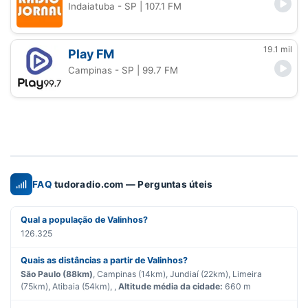
Indaiatuba - SP
| 107.1 FM
19.1 mil
Play FM
Campinas - SP
| 99.7 FM
FAQ
tudoradio.com — Perguntas úteis
Qual a população de Valinhos?
126.325
Quais as distâncias a partir de Valinhos?
São Paulo (88km)
, Campinas (14km), Jundiaí (22km), Limeira
(75km), Atibaia (54km), ,
Altitude média da cidade:
660 m