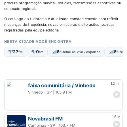
procura programação musical, notícias, transmissões esportivas ou
conteúdo regional.
O catálogo do tudoradio é atualizado constantemente para refletir
mudanças de frequência, novas emissoras e alterações técnicas
registradas pela equipe editorial.
NESTA CIDADE VOCÊ ENCONTRA
27
0
6
6
fm
am
futebol ao vivo / esportes
futebo
1.2 mil
faixa comunitária / Vinhedo
Vinhedo - SP
| 105.9 FM
1.6 M
Novabrasil FM
Campinas - SP
| 103.7 FM