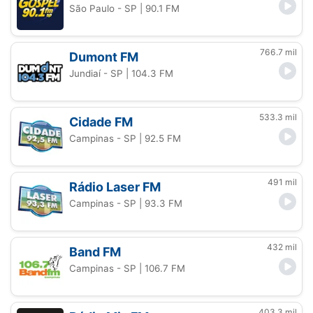
São Paulo - SP
| 90.1 FM
766.7 mil
Dumont FM
Jundiaí - SP
| 104.3 FM
533.3 mil
Cidade FM
Campinas - SP
| 92.5 FM
491 mil
Rádio Laser FM
Campinas - SP
| 93.3 FM
432 mil
Band FM
Campinas - SP
| 106.7 FM
403.3 mil