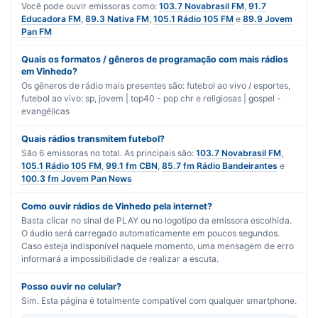
Você pode ouvir emissoras como:
103.7 Novabrasil FM
,
91.7
Educadora FM
,
89.3 Nativa FM
,
105.1 Rádio 105 FM
e
89.9 Jovem
Pan FM
Quais os formatos / gêneros de programação com mais rádios
em Vinhedo?
Os gêneros de rádio mais presentes são:
futebol ao vivo / esportes
,
futebol ao vivo: sp
,
jovem | top40 - pop chr
e
religiosas | gospel -
evangélicas
Quais rádios transmitem futebol?
São
6
emissoras no total. As principais são:
103.7 Novabrasil FM
,
105.1 Rádio 105 FM
,
99.1 fm CBN
,
85.7 fm Rádio Bandeirantes
e
100.3 fm Jovem Pan News
Como ouvir rádios de Vinhedo pela internet?
Basta clicar no sinal de PLAY ou no logotipo da emissora escolhida.
O áudio será carregado automaticamente em poucos segundos.
Caso esteja indisponível naquele momento, uma mensagem de erro
informará a impossibilidade de realizar a escuta.
Posso ouvir no celular?
Sim. Esta página é totalmente compatível com qualquer smartphone.