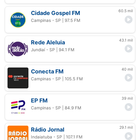
60.5 mil
Cidade Gospel FM
Campinas - SP
| 97.5 FM
43.1 mil
Rede Aleluia
Jundiaí - SP
| 94.1 FM
40 mil
Conecta FM
Campinas - SP
| 105.5 FM
39 mil
EP FM
Campinas - SP
| 84.9 FM
29.1 mil
Rádio Jornal
Indaiatuba - SP
| 107.1 FM