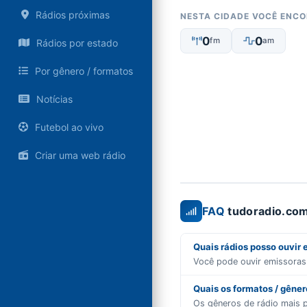
Rádios próximas
NESTA CIDADE VOCÊ ENC
0
0
fm
am
Rádios por estado
Por gênero / formatos
Notícias
Futebol ao vivo
Criar uma web rádio
FAQ
tudoradio.com
Quais rádios posso ouvir
Você pode ouvir emissora
Quais os formatos / gêne
Os gêneros de rádio mais 